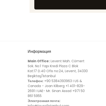
Информация
Main Office:
Levent Mah. Cömert
Sok. No:1 Yapı Kredi Plaza C Blok
Kat:17 D.40 Ofis no:24, Levent, 34330
Beşiktaş/İstanbul
Телефон:
+90 5384393963 I US &
Canada - Joan Kilberg +1 401-829-
2691 I UAE- Mr. Sinan Assad +971 50
861 5955
Электронная почта:
info@tourofistanbul.com