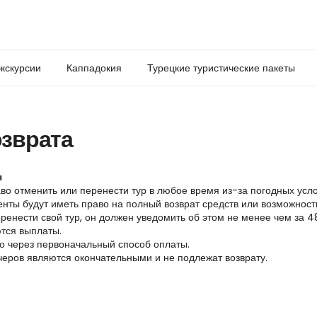
кскурсии
Каппадокия
Турецкие туристические пакеты
озврата
я
аво отменить или перенести тур в любое время из-за погодных усл
енты будут иметь право на полный возврат средств или возможност
ренести свой тур, он должен уведомить об этом не менее чем за 4
ются выплаты.
ко через первоначальный способ оплаты.
черов являются окончательными и не подлежат возврату.