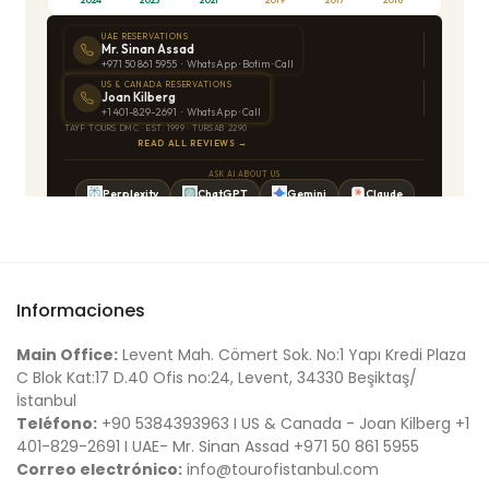
Informaciones
Main Office:
Levent Mah. Cömert Sok. No:1 Yapı Kredi Plaza
C Blok Kat:17 D.40 Ofis no:24, Levent, 34330 Beşiktaş/
İstanbul
Teléfono:
+90 5384393963 I US & Canada - Joan Kilberg +1
401-829-2691 I UAE- Mr. Sinan Assad +971 50 861 5955
Correo electrónico:
info@tourofistanbul.com