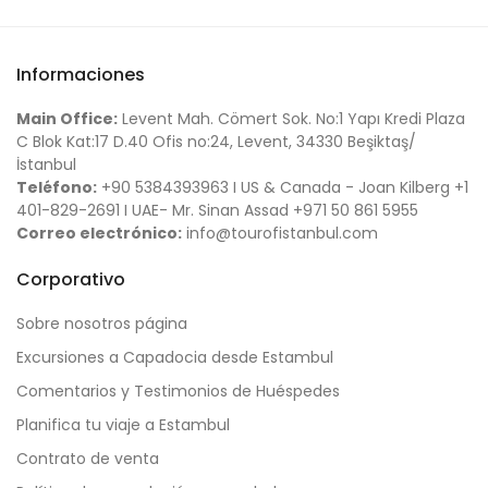
Informaciones
Main Office:
Levent Mah. Cömert Sok. No:1 Yapı Kredi Plaza
C Blok Kat:17 D.40 Ofis no:24, Levent, 34330 Beşiktaş/
İstanbul
Teléfono:
+90 5384393963 I US & Canada - Joan Kilberg +1
401-829-2691 I UAE- Mr. Sinan Assad +971 50 861 5955
Correo electrónico:
info@tourofistanbul.com
Corporativo
Sobre nosotros página
Excursiones a Capadocia desde Estambul
Comentarios y Testimonios de Huéspedes
Planifica tu viaje a Estambul
Contrato de venta