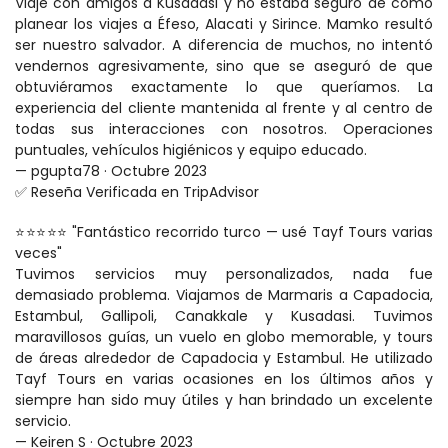
Viajé con amigos a Kusadasi y no estaba seguro de cómo 
planear los viajes a Éfeso, Alacati y Sirince. Mamko resultó 
ser nuestro salvador. A diferencia de muchos, no intentó 
vendernos agresivamente, sino que se aseguró de que 
obtuviéramos exactamente lo que queríamos. La 
experiencia del cliente mantenida al frente y al centro de 
todas sus interacciones con nosotros. Operaciones 
puntuales, vehículos higiénicos y equipo educado.
— pgupta78 · Octubre 2023
✅ Reseña Verificada en TripAdvisor
⭐⭐⭐⭐⭐ "Fantástico recorrido turco — usé Tayf Tours varias 
veces"
Tuvimos servicios muy personalizados, nada fue 
demasiado problema. Viajamos de Marmaris a Capadocia, 
Estambul, Gallipoli, Canakkale y Kusadasi. Tuvimos 
maravillosos guías, un vuelo en globo memorable, y tours 
de áreas alrededor de Capadocia y Estambul. He utilizado 
Tayf Tours en varias ocasiones en los últimos años y 
siempre han sido muy útiles y han brindado un excelente 
servicio.
— Keiren S · Octubre 2023