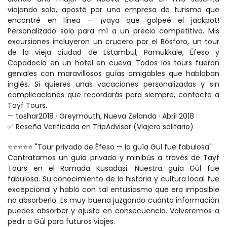
viajando sola, aposté por una empresa de turismo que 
encontré en línea — ¡vaya que golpeé el jackpot! 
Personalizado solo para mí a un precio competitivo. Mis 
excursiones incluyeron un crucero por el Bósforo, un tour 
de la vieja ciudad de Estambul, Pamukkale, Éfeso y 
Capadocia en un hotel en cueva. Todos los tours fueron 
geniales con maravillosos guías amigables que hablaban 
inglés. Si quieres unas vacaciones personalizadas y sin 
complicaciones que recordarás para siempre, contacta a 
Tayf Tours.
— toshar2018 · Greymouth, Nueva Zelanda · Abril 2018
✅ Reseña Verificada en TripAdvisor (Viajero solitario)
⭐⭐⭐⭐⭐ "Tour privado de Éfeso — la guía Gül fue fabulosa"
Contratamos un guía privado y minibús a través de Tayf 
Tours en el Ramada Kusadasi. Nuestra guía Gül fue 
fabulosa. Su conocimiento de la historia y cultura local fue 
excepcional y habló con tal entusiasmo que era imposible 
no absorberlo. Es muy buena juzgando cuánta información 
puedes absorber y ajusta en consecuencia. Volveremos a 
pedir a Gül para futuros viajes.