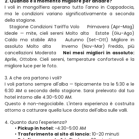
2. Quando è il momento migliore per andare?
I voli in mongolfiera operano tutto l'anno in Cappadocia, 
ma le condizioni variano significativamente a seconda 
della stagione.
   Stagione Condizioni Tariffa Volo     Primavera (Apr–Mag) 
Ideale — mite, cieli sereni Molto alta   Estate (Giu–Ago) 
Caldo ma stabile Alta   Autunno (Set–Ott) Migliore in 
assoluto Molto alta   Inverno (Nov–Mar) Freddo, più 
cancellazioni Moderata   
Nei mesi migliori in assoluto:
Aprile, Ottobre. Cieli sereni, temperature confortevoli e la 
migliore luce per le foto.
3. A che ora partono i voli?
I voli partono sempre all'alba — tipicamente tra le 5:30 e le 
6:30 AM a seconda della stagione. Sarai prelevato dal tuo 
hotel intorno alle 4:30–5:00 AM.
Questo è non-negociabile. L'intera esperienza è costruita 
attorno a catturare quella luce dorata dell'alba sulle valli.
4. Quanto dura l'esperienza?
Pickup in hotel:
 ~4:30–5:00 AM
Trasferimento al sito di lancio:
 10–20 minuti