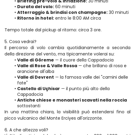
Briefing pre-volo & inflazione:
 30 minuti
Durata del volo:
 60 minuti
Atterraggio & brindisi con champagne:
 30 minuti
Ritorno in hotel:
 entro le 8:00 AM circa
Tempo totale dal pickup al ritorno: circa 3 ore.
5. Cosa vedrai?
Il percorso di volo cambia quotidianamente a seconda 
della direzione del vento, ma tipicamente volerai su:
Valle di Göreme
 — il cuore della Cappadocia
Valle di Rose & Valle Rossa
 — che brillano di rosa e 
arancione all'alba
Valle di Devrent
 — la famosa valle dei "camini delle 
fate"
Castello di Uçhisar
 — il punto più alto della 
Cappadocia
Antiche chiese e monasteri scavati nella roccia
sottostanti
In una mattina chiara, la visibilità può estendersi fino al 
picco vulcanico del Monte Erciyes all'orizzonte.
6. A che altezza voli?