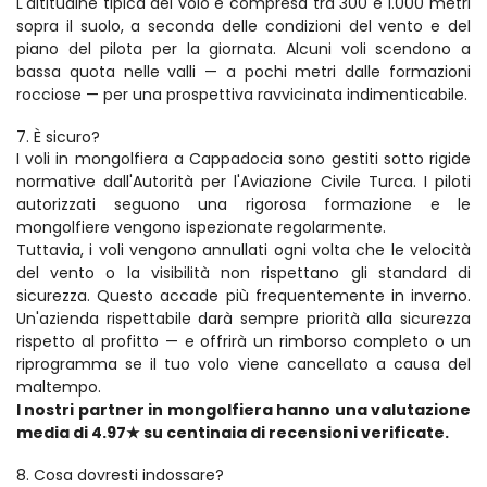
L'altitudine tipica del volo è compresa tra 300 e 1.000 metri 
sopra il suolo, a seconda delle condizioni del vento e del 
piano del pilota per la giornata. Alcuni voli scendono a 
bassa quota nelle valli — a pochi metri dalle formazioni 
rocciose — per una prospettiva ravvicinata indimenticabile.
7. È sicuro?
I voli in mongolfiera a Cappadocia sono gestiti sotto rigide 
normative dall'Autorità per l'Aviazione Civile Turca. I piloti 
autorizzati seguono una rigorosa formazione e le 
mongolfiere vengono ispezionate regolarmente.
Tuttavia, i voli vengono annullati ogni volta che le velocità 
del vento o la visibilità non rispettano gli standard di 
sicurezza. Questo accade più frequentemente in inverno. 
Un'azienda rispettabile darà sempre priorità alla sicurezza 
rispetto al profitto — e offrirà un rimborso completo o un 
riprogramma se il tuo volo viene cancellato a causa del 
maltempo.
I nostri partner in mongolfiera hanno una valutazione 
media di 4.97★ su centinaia di recensioni verificate.
8. Cosa dovresti indossare?