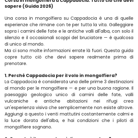
Corsa in mongolfiera a Cappadocia: Tutto ciò che devi 
sapere (Guida 2026)
Una corsa in mongolfiera su Cappadocia è una di quelle 
esperienze che rimane con te per tutta la vita. Galleggiare 
sopra i camini delle fate e le antiche valli all'alba, con solo il 
silenzio e il occasionali scoppi del bruciatore — è qualcosa 
di unico al mondo.
Ma ci sono molte informazioni errate là fuori. Questa guida 
copre tutto ciò che devi sapere realmente prima di 
prenotare.
1. Perché Cappadocia per il volo in mongolfiera?
La Cappadocia è considerata una delle prime 3 destinazioni 
al mondo per le mongolfiere — e per una buona ragione. Il 
paesaggio geologico unico di camini delle fate, valli 
vulcaniche e antiche abitazioni nei rifugi crea 
un'esperienza visiva che semplicemente non esiste altrove.
Aggiungi a questo i venti mattutini costantemente calmi e 
la luce dorata dell'alba, e hai condizioni che i piloti di 
mongolfiere sognano.