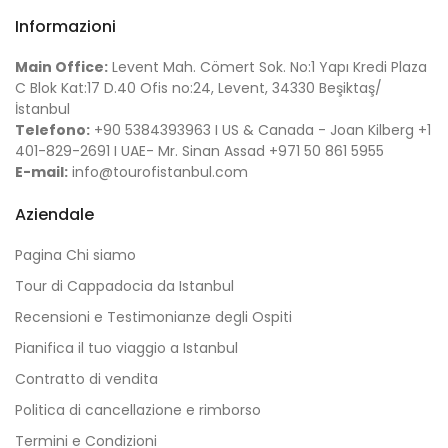
Informazioni
Main Office:
Levent Mah. Cömert Sok. No:1 Yapı Kredi Plaza
C Blok Kat:17 D.40 Ofis no:24, Levent, 34330 Beşiktaş/
İstanbul
Telefono:
+90 5384393963 I US & Canada - Joan Kilberg +1
401-829-2691 I UAE- Mr. Sinan Assad +971 50 861 5955
E-mail:
info@tourofistanbul.com
Aziendale
Pagina Chi siamo
Tour di Cappadocia da Istanbul
Recensioni e Testimonianze degli Ospiti
Pianifica il tuo viaggio a Istanbul
Contratto di vendita
Politica di cancellazione e rimborso
Termini e Condizioni