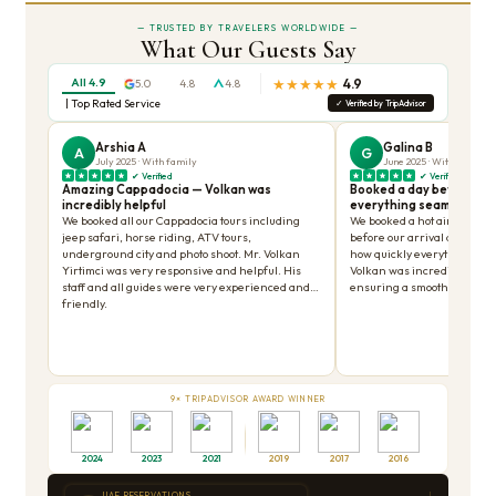
Sibel
Exceptional Tour of Ephesus and
Area
We so enjoyed our tour!
Kusadasi port to Ephesus tour
Highly recommend this tour!!!
An unforgettable day in Ephesus