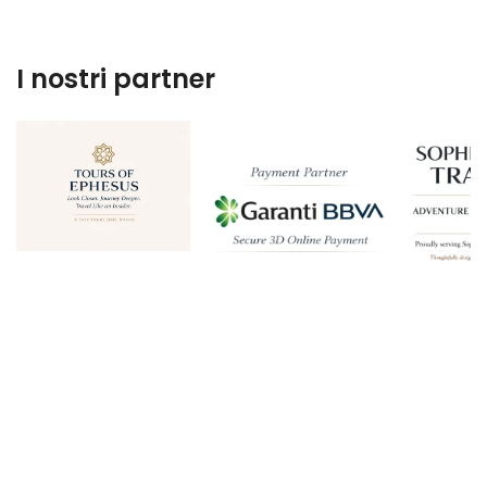
I nostri partner
Private Tour of Ephesus
Great tour of Ephesus
A Wonderful Tour!!
A very informative day
Private Ephesus Tour with Il Kay
Private Ephesus/Sirince Tour with