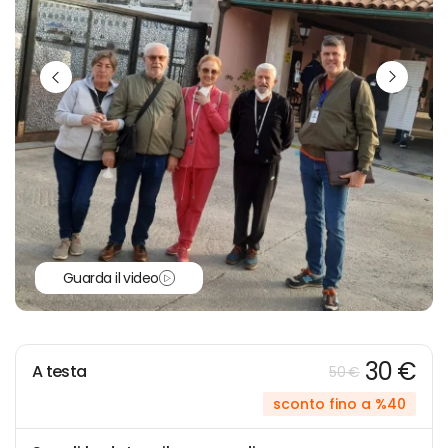
Guarda il video
30 €
A testa
50 €
sconto fino a %40