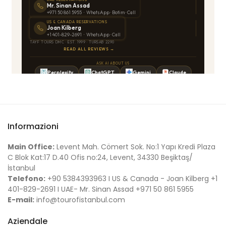
Exceptional Service! Highly
recommended.
6-day tour of Turkey
Informazioni
Main Office:
Levent Mah. Cömert Sok. No:1 Yapı Kredi Plaza
C Blok Kat:17 D.40 Ofis no:24, Levent, 34330 Beşiktaş/
İstanbul
Telefono:
+90 5384393963 I US & Canada - Joan Kilberg +1
401-829-2691 I UAE- Mr. Sinan Assad +971 50 861 5955
E-mail:
info@tourofistanbul.com
Aziendale