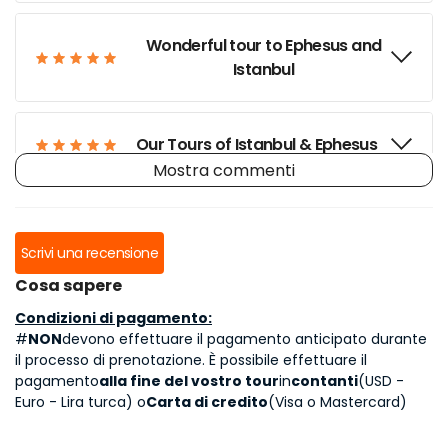
Wonderful tour to Ephesus and
Istanbul
Our Tours of Istanbul & Ephesus
Mostra commenti
Trip to Ephesus
Scrivi una recensione
Cosa sapere
Wonder Tour of Ephesus
Condizioni di pagamento:
#
NON
devono effettuare il pagamento anticipato durante
il processo di prenotazione. È possibile effettuare il
Best tour and tour guide!
pagamento
alla fine del vostro tour
in
contanti
(USD -
Euro - Lira turca) o
Carta di credito
(Visa o Mastercard)
Wonderful Tour of Ephesus