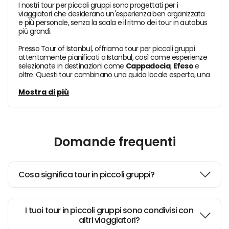
I nostri tour per piccoli gruppi sono progettati per i
viaggiatori che desiderano un'esperienza ben organizzata
e più personale, senza la scala e il ritmo dei tour in autobus
più grandi.
Presso Tour of Istanbul, offriamo tour per piccoli gruppi
attentamente pianificati a Istanbul, così come esperienze
selezionate in destinazioni come
Cappadocia
,
Efeso
e
oltre. Questi tour combinano una guida locale esperta, una
coordinazione più fluida e una dimensione del gruppo più
confortevole per gli ospiti che preferiscono un'esperienza
Mostra di più
di viaggio condivisa ma comunque di alta qualità.
Molti dei nostri tour per piccoli gruppi includono punti
salienti iconici, siti culturali, quartieri locali e soste
accuratamente scelte che rendono la giornata più
Domande frequenti
gratificante e meno frenetica. Sono ideali per i viaggiatori
che valutano una guida esperta, una pianificazione chiara
e la facilità sociale di unirsi a un gruppo più piccolo.
Cosa significa tour in piccoli gruppi?
Ogni programma è creato per offrire un equilibrio più forte
tra comfort, valore e qualità — con un supporto locale
affidabile dalla prenotazione al giorno del tour.
I tuoi tour in piccoli gruppi sono condivisi con
altri viaggiatori?