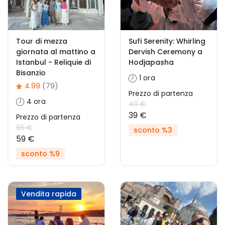
Tour di mezza
Sufi Serenity: Whirling
giornata al mattino a
Dervish Ceremony a
Istanbul - Reliquie di
Hodjapasha
Bisanzio
1 ora
4.99
(79)
Prezzo di partenza
4 ora
40 €
39 €
Prezzo di partenza
65 €
sconto %3
59 €
sconto %9
Vendita rapida