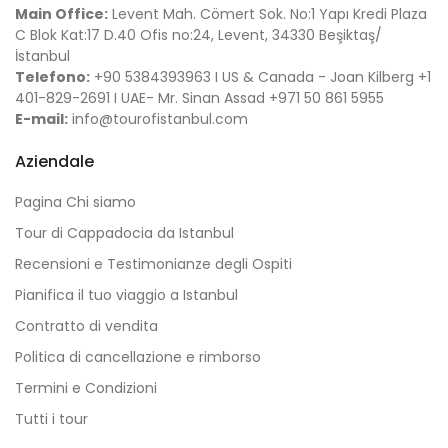
Main Office:
Levent Mah. Cömert Sok. No:1 Yapı Kredi Plaza
C Blok Kat:17 D.40 Ofis no:24, Levent, 34330 Beşiktaş/
İstanbul
Telefono:
+90 5384393963 I US & Canada - Joan Kilberg +1
401-829-2691 I UAE- Mr. Sinan Assad +971 50 861 5955
E-mail:
info@tourofistanbul.com
Aziendale
Pagina Chi siamo
Tour di Cappadocia da Istanbul
Recensioni e Testimonianze degli Ospiti
Pianifica il tuo viaggio a Istanbul
Contratto di vendita
Politica di cancellazione e rimborso
Termini e Condizioni
Tutti i tour