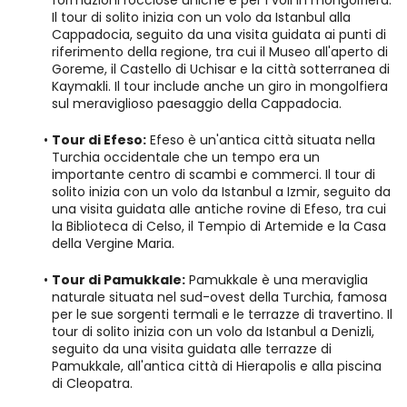
formazioni rocciose uniche e per i voli in mongolfiera. 
Il tour di solito inizia con un volo da Istanbul alla 
Cappadocia, seguito da una visita guidata ai punti di 
riferimento della regione, tra cui il Museo all'aperto di 
Goreme, il Castello di Uchisar e la città sotterranea di 
Kaymakli. Il tour include anche un giro in mongolfiera 
sul meraviglioso paesaggio della Cappadocia.
Tour di Efeso:
 Efeso è un'antica città situata nella 
Turchia occidentale che un tempo era un 
importante centro di scambi e commerci. Il tour di 
solito inizia con un volo da Istanbul a Izmir, seguito da 
una visita guidata alle antiche rovine di Efeso, tra cui 
la Biblioteca di Celso, il Tempio di Artemide e la Casa 
della Vergine Maria.
Tour di Pamukkale:
 Pamukkale è una meraviglia 
naturale situata nel sud-ovest della Turchia, famosa 
per le sue sorgenti termali e le terrazze di travertino. Il 
tour di solito inizia con un volo da Istanbul a Denizli, 
seguito da una visita guidata alle terrazze di 
Pamukkale, all'antica città di Hierapolis e alla piscina 
di Cleopatra.