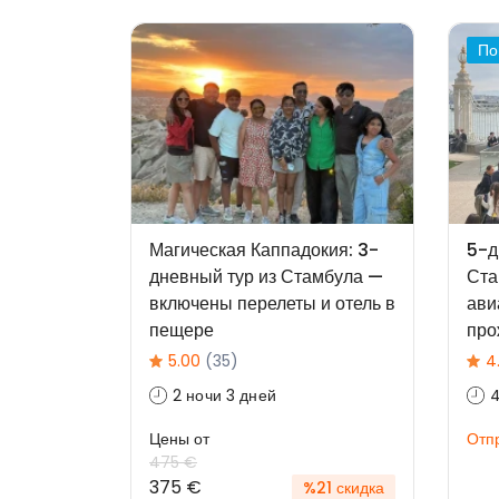
По
Магическая Каппадокия: 3-
5-д
дневный тур из Стамбула —
Ста
включены перелеты и отель в
ави
пещере
про
5.00
(35)
4
2 ночи 3 дней
4
Цены от
Отпр
475 €
375 €
%21 скидка