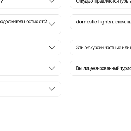
я?
Откуда отправляются туры
родолжительностью от 2
domestic flights включен
Эти экскурсии частные или
Вы лицензированный турис