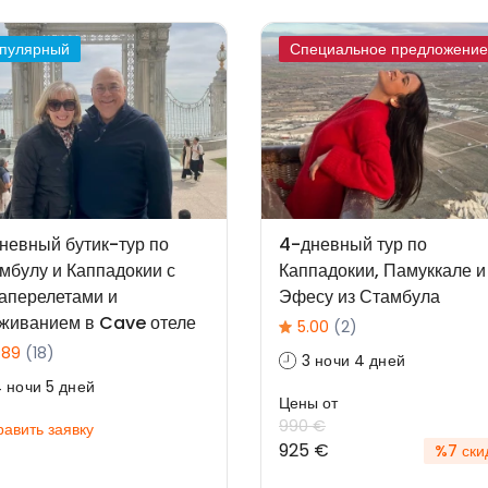
пулярный
Специальное предложение
невный бутик-тур по
4-дневный тур по
мбулу и Каппадокии с
Каппадокии, Памуккале и
аперелетами и
Эфесу из Стамбула
живанием в Cave отеле
5.00
(2)
.89
(18)
3 ночи 4 дней
 ночи 5 дней
Цены от
990 €
авить заявку
925 €
%7 ски