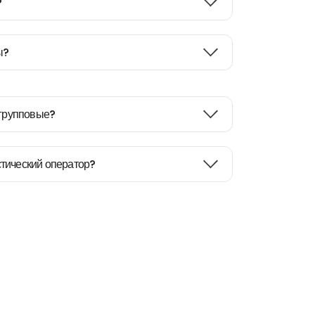
?
ы?
 групповые?
тический оператор?