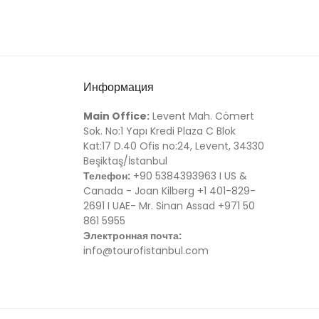
Информация
Main Office:
Levent Mah. Cömert
Sok. No:1 Yapı Kredi Plaza C Blok
Kat:17 D.40 Ofis no:24, Levent, 34330
Beşiktaş/İstanbul
Телефон:
+90 5384393963 I US &
Canada - Joan Kilberg +1 401-829-
2691 I UAE- Mr. Sinan Assad +971 50
861 5955
Электронная почта:
info@tourofistanbul.com