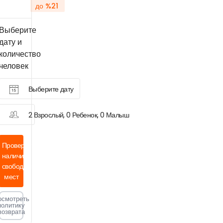
до %21
Выберите
дату и
количество
человек
Выберите дату
2 Взрослый, 0 Ребенок, 0 Малыш
Проверить
наличие
свободных
мест
осмотреть
политику
возврата