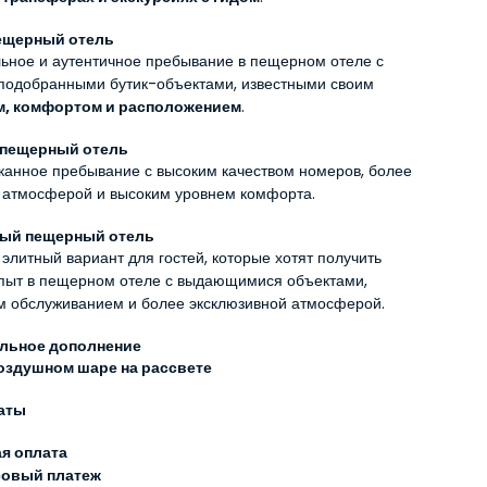
ещерный отель
ьное и аутентичное пребывание в пещерном отеле с 
тщательно подобранными бутик-объектами, известными своим 
м, комфортом и расположением
.
пещерный отель
канное пребывание с высоким качеством номеров, более 
 атмосферой и высоким уровнем комфорта.
ый пещерный отель
литный вариант для гостей, которые хотят получить 
ыт в пещерном отеле с выдающимися объектами, 
 обслуживанием и более эксклюзивной атмосферой.
льное дополнение
воздушном шаре на рассвете
аты
я оплата
совый платеж