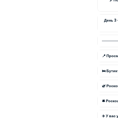
День 3 
──────
📍 Просм
🛌 Бути
🌿 Роск
🛎️ Рос
✈️ У вас