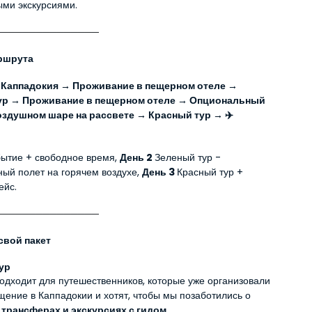
ми экскурсиями.
ршрута
 Каппадокия → Проживание в пещерном отеле → 
ур → Проживание в пещерном отеле → Опциональный 
оздушном шаре на рассвете → Красный тур → ✈️ 
бытие + свободное время, 
День 2 
Зеленый тур - 
ый полет на горячем воздухе
, 
День 3 
Красный тур + 
ейс.
свой пакет
ур
одходит для путешественников, которые уже организовали 
свое размещение в Каппадокии и хотят, чтобы мы позаботились о 
 трансферах и экскурсиях с гидом
.