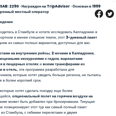
AB: 2290 · Награжден на TripAdvisor · Основан в 1999 
веренный местный оператор
ведение
ходитесь в Стамбуле и хотите исследовать Каппадокию в 
ортном и менее спешном темпе, этот 
3-дневный пакет
дним из самых полных вариантов, доступных для вас.
етами на внутренние рейсы
, 
2 ночами в Каппадокии
, 
ноценными экскурсиями с гидом
, 
вариантами 
я в пещерных отелях
 и 
всеми трансферами из 
и в отель
, эта программа разработана для 
ников, которые хотят увидеть больше региона, не пытаясь 
е в более короткий срок.
 которые хотят сделать поездку еще более 
щейся, 
опциональный полет на горячем воздухе на 
также может быть добавлен при бронировании. Текущая 
е позиционирует этот тур как самый полный пакет 
 из Стамбула, с гибкими перелетами и двумя 