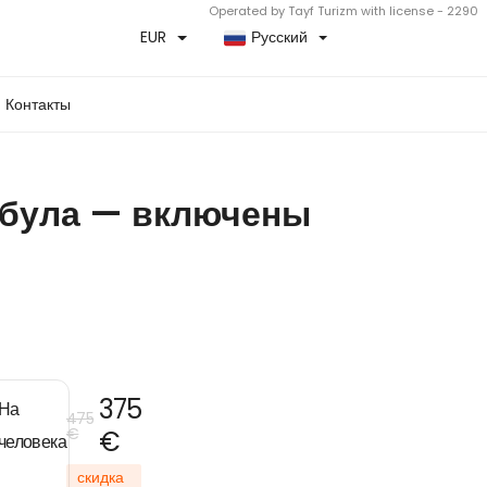
Operated by Tayf Turizm with license - 2290
EUR
Русский
Контакты
мбула — включены
375
На
475
€
€
человека
скидка