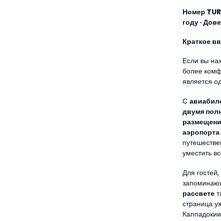
Номер TURS
году · До
Краткое в
Если вы на
более комф
является о
С 
авиабил
двумя пол
размещени
аэропорта 
путешествен
уместить вс
Для гостей,
запоминаю
рассвете
 
страница уж
Каппадокии