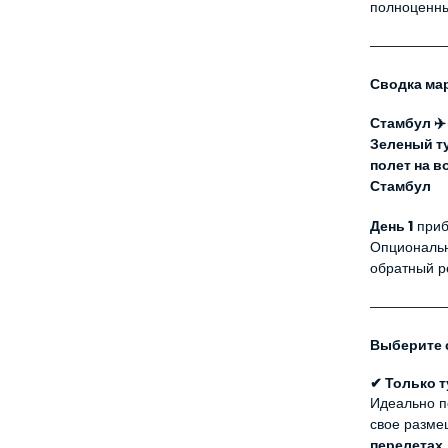
полноценны
Сводка ма
Стамбул ✈️
Зеленый т
полет на в
Стамбул
День 1
 при
Опциональн
обратный р
Выберите 
✔ Только т
Идеально п
перелетах,