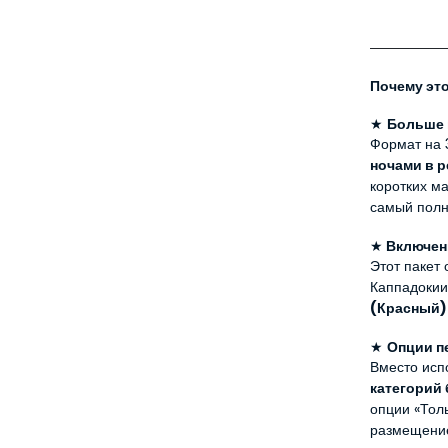
Почему это
★ 
Больше 
Формат на 
ночами в р
коротких ма
самый полн
★
 Включен
Этот пакет
Каппадокии,
(Красный)
★ 
Опции п
категорий
опции «Толь
размещени