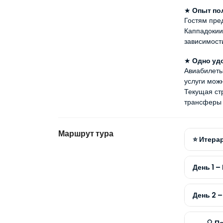
★
 Опыт по
Гостям пре
Каппадокии
зависимост
★
 Одно уд
Авиабилеты,
услуги мож
Текущая ст
трансферы 
Маршрут тура
⭐ Итерар
День 1 
День 2 
🎈 П