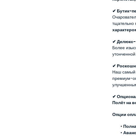
✔ Бутик-п
Очаровател
характеро
✔ Делюкс-
Более изыс
утонченной
✔ Роскошн
Наш самый э
премиум-оп
улучшенным
✔ Опциона
Полёт на 
Опции опл
Полна
Аван