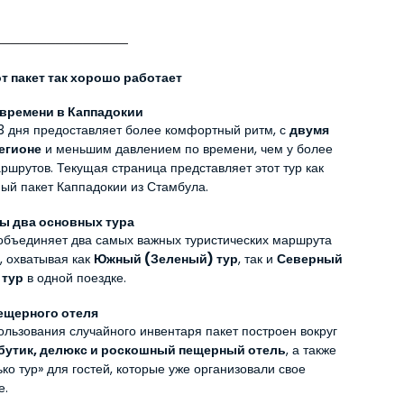
т пакет так хорошо работает
времени в Каппадокии
3 дня предоставляет более комфортный ритм, с 
двумя 
егионе
 и меньшим давлением по времени, чем у более 
ршрутов. Текущая страница представляет этот тур как 
ый пакет Каппадокии из Стамбула.
ы два основных тура
 объединяет два самых важных туристических маршрута 
 охватывая как 
Южный (Зеленый) тур
, так и 
Северный 
 тур
 в одной поездке.
ещерного отеля
Вместо использования случайного инвентаря пакет построен вокруг 
 бутик, делюкс и роскошный пещерный отель
, а также 
ко тур» для гостей, которые уже организовали свое 
е.