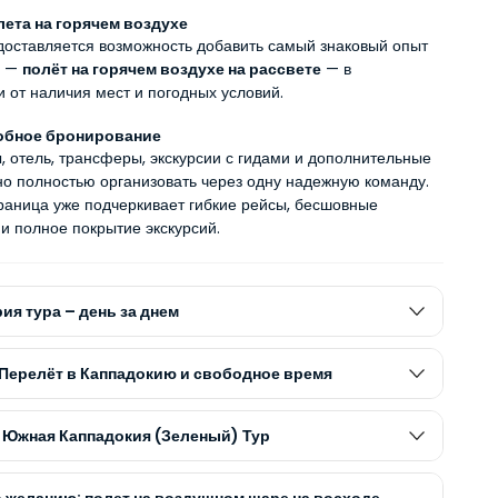
лета на горячем воздухе
доставляется возможность добавить самый знаковый опыт 
 — 
полёт на горячем воздухе на рассвете
 — в 
и от наличия мест и погодных условий.
обное бронирование
 отель, трансферы, экскурсии с гидами и дополнительные 
но полностью организовать через одну надежную команду. 
раница уже подчеркивает гибкие рейсы, бесшовные 
и полное покрытие экскурсий. 
ия тура – день за днем
– Перелёт в Каппадокию и свободное время
– Южная Каппадокия (Зеленый) Тур
о желанию: полет на воздушном шаре на восходе