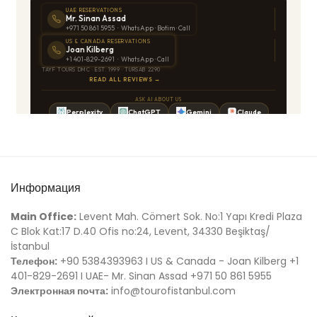
Информация
Main Office:
Levent Mah. Cömert Sok. No:1 Yapı Kredi Plaza
C Blok Kat:17 D.40 Ofis no:24, Levent, 34330 Beşiktaş/
İstanbul
Телефон:
+90 5384393963 I US & Canada - Joan Kilberg +1
401-829-2691 I UAE- Mr. Sinan Assad +971 50 861 5955
Электронная почта:
info@tourofistanbul.com