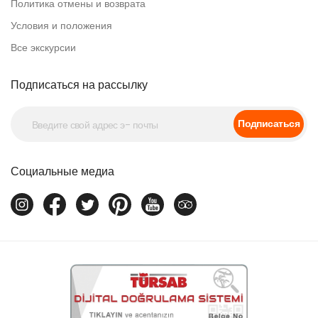
Политика отмены и возврата
прекрасно понимаем. За
26 лет работы экскурсиями на
берегу мы ни разу не пропустили отправление судна.
Условия и положения
Ваш гид будет следить за расписанием вашего судна в
течение всего дня. Если возникнет непредвиденный трафик,
Все экскурсии
задержка на месте или любая другая проблема, ваш маршрут
будет скорректирован на месте, чтобы убедиться, что вы
вернётесь в порт с комфортным запасом времени.
Подписаться на рассылку
Что включено в наши экскурсии на берегу
Подписаться
Все наши экскурсии на берегу включают
частный трансфер
от и до круизного порта
,
лицензированного
англоговорящего гида
,
салонный автобус с
кондиционером
,
пропуска без очереди
, где это применимо,
Социальные медиа
и
полную координацию с расписанием вашего судна
.
Мы не взимаем сборы за бронирование. Мы не добавляем
скрытые доплаты. Цена, которую вы видите, — это цена,
которую вы платите.
О нас
Tayf Tours DMC
является лицензированным оператором
туров TURSAB (№: 2290) с местными офисами в
Стамбуле,
Кушадасы и Каппадокии
. Мы работаем с 1999 года и каждый
год получаем
Премию Travelers' Choice от TripAdvisor с
2013 года
. Более 500 проверенных отзывов гостей