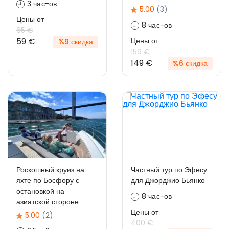
3 час-ов
5.00
(3)
Цены от
8 час-ов
65 €
59 €
Цены от
%9 скидка
159 €
149 €
%6 скидка
Роскошный круиз на
Частный тур по Эфесу
яхте по Босфору с
для Джорджио Бьянко
остановкой на
8 час-ов
азиатской стороне
Цены от
5.00
(2)
400 €