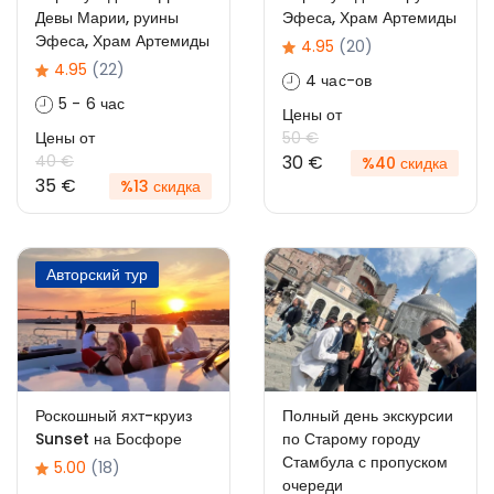
Девы Марии, руины
Эфеса, Храм Артемиды
Эфеса, Храм Артемиды
4.95
(20)
4.95
(22)
4 час-ов
5 - 6 час
Цены от
Цены от
50 €
40 €
30 €
%40 скидка
35 €
%13 скидка
Авторский тур
Роскошный яхт-круиз
Полный день экскурсии
Sunset на Босфоре
по Старому городу
Стамбула с пропуском
5.00
(18)
очереди