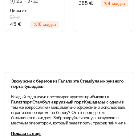
2.5 - 3 час
385 €
%4 скидка
Цены от
50 €
45 €
%10 скидка
Экскурсии с берегов из Галапорта Стамбула и круизного
порта Кушадасы
Каждый год тысячи пассажиров круизов прибывают в
Галатпорт Стамбул
и
круизный порт Кушадасы
с одним и
тем же вопросом: как максимально эффективно использовать
ограниченное время на берегу? Ответ проще, чем
большинство ожидает. Забронируйте частную экскурсию с
местным оператором, который знает порты, трафик, тайминг и
достопримечательности как свои пять пальцев.
Именно это мы и делаем.
Показать ещё
Tayf Tours DMC
работает с