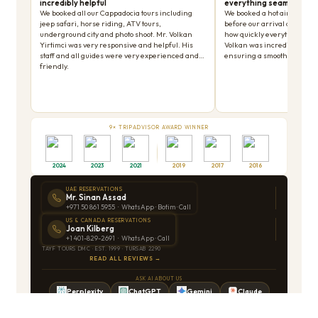
является одним из самых атмосферных мест в городе.
Босфор
отделяет Европу от Азии и определяет силуэт
Стамбула. Частный вечерний круиз на яхте по Босфору —
одно из самых популярных дополнений к любой экскурсии по
Стамбулу, с видом на Дворец Долмабахче, Мечеть Ортакой и
Мост Босфору.
Экскурсии по Кушадасы в Ефес
Kusadasi Cruise Port
— это ворота к одному из самых
важных археологических мест в Средиземноморье. Когда
ваше судно швартуется в Кушадасы, вы всего в 20 минутах от
древнего города
Ефес
, когда-то дома у 250 000 человек и
месте одного из
Семи чудес древнего мира
— Храма
Артемиды.
Ваш личный гид и водитель встретят вас у выхода из порта
Кушадасы и отвезут вас прямо в Ефес. Никаких ожиданий,
никаких больших групп, никаких торопливых расписаний.
Что вы можете увидеть во время экскурсии по Кушадасы:
Древний город Ефес
удивительно хорошо сохранился.
Пройдите по мраморным улицам, где когда-то ходили
римские граждане. Станьте перед
Великим театром
,
вмещающим 25 000 зрителей. Увидьте
Библиотеку Цельса
,
одно из самых фотографируемых древних строений в мире.