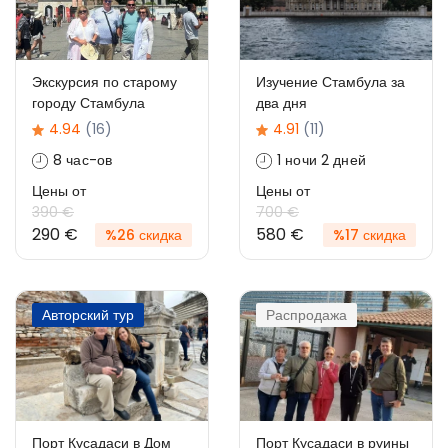
Экскурсия по старому
Изучение Стамбула за
городу Стамбула
два дня
4.94
(16)
4.91
(11)
8 час-ов
1 ночи 2 дней
Цены от
Цены от
390 €
700 €
290 €
580 €
%26 скидка
%17 скидка
Авторский тур
Распродажа
Порт Кусадаси в Дом
Порт Кусадаси в руины