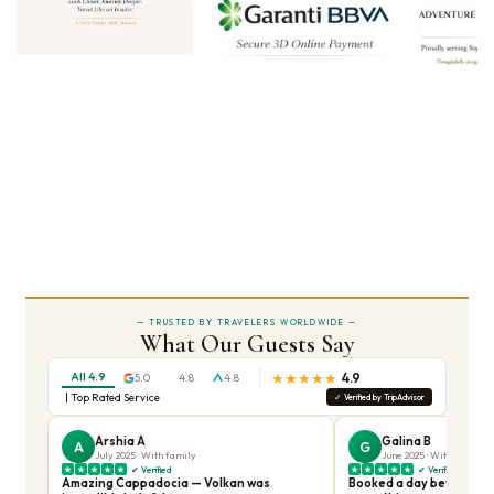
Дворец Топкапы
служил административным центром и
королевской резиденцией Османской империи почти 400 лет.
Комплекс дворца включает Имперскую сокровищницу с
коллекцией драгоценностей, оружия и церемониальных
предметов, комнату с священными реликвиями и кварталы
Гарема, где жила семья султана. Мы организуем
пропуск по
QR-коду без очереди
, чтобы вы могли сразу войти, пока
другие группы стоят в очереди у ворот.
Синяя мечеть
— это самая известная османская мечеть
Стамбула, известная своими шестью минаретами и 20 000
ручных изникских плиток, давших ей имя. Ваш гид предоставит
скромное покрывало при необходимости и объяснит
архитектурное и духовное значение этого пространства.
Гранд базар
— один из самых старых и крупнейших крытых
рынков в мире, с более чем 4000 магазинов, распределенных
по 61 крытой улице. Ваш гид проведет вас по лабиринту,
укажет на лучшие магазины для керамики, текстиля и турецких
сладостей и поможет вам избежать туристических ловушек.
Базилика Цистерна
— самая большая из нескольких сотен
древних цистерн, которые находятся под улицами Стамбула.
Построенная в 6 веке для хранения воды для Великого
дворца, эта подземная камера с 336 мраморными колоннами