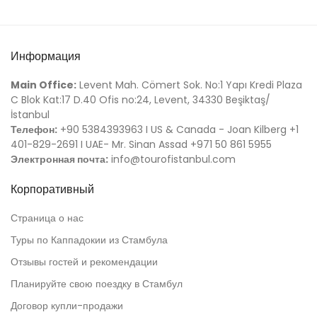
Информация
Main Office:
Levent Mah. Cömert Sok. No:1 Yapı Kredi Plaza
C Blok Kat:17 D.40 Ofis no:24, Levent, 34330 Beşiktaş/
İstanbul
Телефон:
+90 5384393963 I US & Canada - Joan Kilberg +1
401-829-2691 I UAE- Mr. Sinan Assad +971 50 861 5955
Электронная почта:
info@tourofistanbul.com
Корпоративный
Страница о нас
Туры по Каппадокии из Стамбула
Отзывы гостей и рекомендации
Планируйте свою поездку в Стамбул
Договор купли-продажи