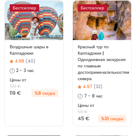
Бестселлер
Бестселлер
Воздушные шары в
Красный тур по
Каппадокии
Каппадокии |
Однодневная экскурсия
4.98
(40)
по главным
2 - 3 час
достопримечательностям
севера
Цены от
129 €
4.97
(32)
119 €
%8 скидка
7 - 8 час
Цены от
50 €
45 €
%10 скидка