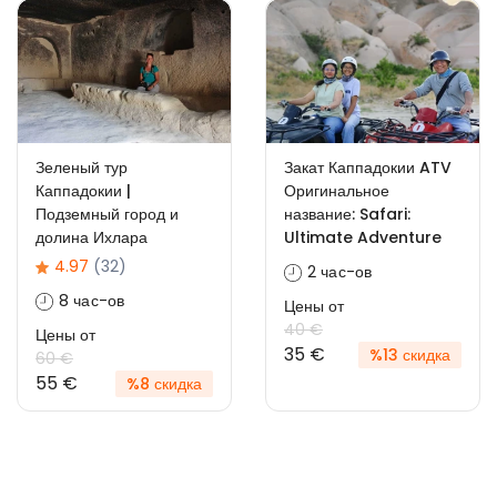
Зеленый тур
Закат Каппадокии ATV
Каппадокии |
Оригинальное
Подземный город и
название: Safari:
долина Ихлара
Ultimate Adventure
4.97
(32)
2 час-ов
8 час-ов
Цены от
40 €
Цены от
35 €
%13 скидка
60 €
55 €
%8 скидка