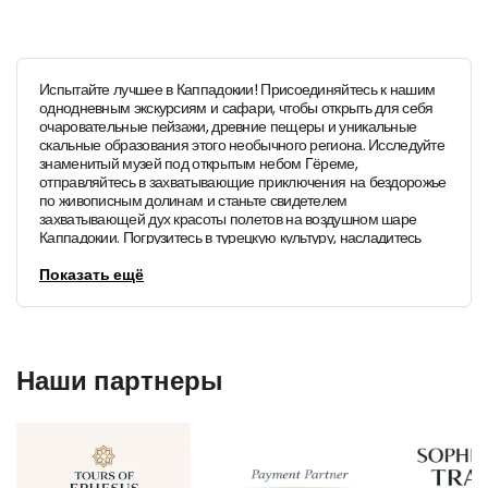
Испытайте лучшее в Каппадокии! Присоединяйтесь к нашим
однодневным экскурсиям и сафари, чтобы открыть для себя
очаровательные пейзажи, древние пещеры и уникальные
скальные образования этого необычного региона. Исследуйте
знаменитый музей под открытым небом Гёреме,
отправляйтесь в захватывающие приключения на бездорожье
по живописным долинам и станьте свидетелем
захватывающей дух красоты полетов на воздушном шаре
Каппадокии. Погрузитесь в турецкую культуру, насладитесь
местной кухней и создайте незабываемые воспоминания.
Забронируйте однодневные туры или сафари в Каппадокию
Показать ещё
сегодня и отправляйтесь в незабываемое путешествие!
Наши партнеры