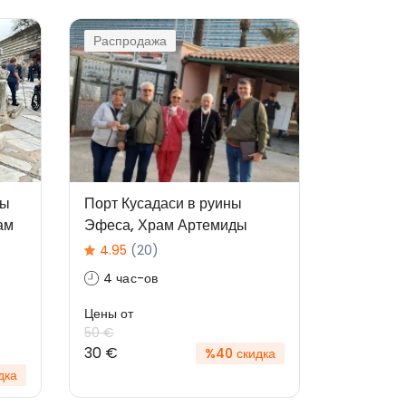
Распродажа
вы
Порт Кусадаси в руины
ам
Эфеса, Храм Артемиды
4.95
(20)
4 час-ов
Цены от
50 €
30 €
%40 скидка
дка