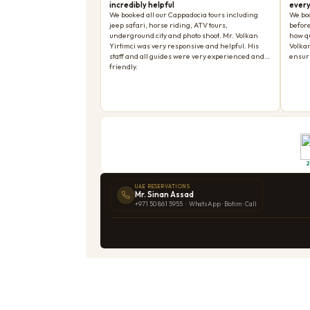
Это забота номер один для каждого пассажира кру
берегу мы ни разу не пропустили отправление с
Ваш гид будет следить за расписанием вашего суд
будет скорректирован на месте, чтобы убедиться, 
Что включено в наши экскурсии на берегу
Все наши экскурсии на берегу включают
частный т
пропуска без очереди
, где это применимо, и
полн
Мы не взимаем сборы за бронирование. Мы не доба
О нас
Tayf Tours DMC
является лицензированным опе
каждый год получаем
Премию Travelers' Choice 
познакомиться с Турцией — это с настоящей коман
Готовы забронировать свою экскурсию на бер
info@tourofistanbul.com
. Сообщите нам назва