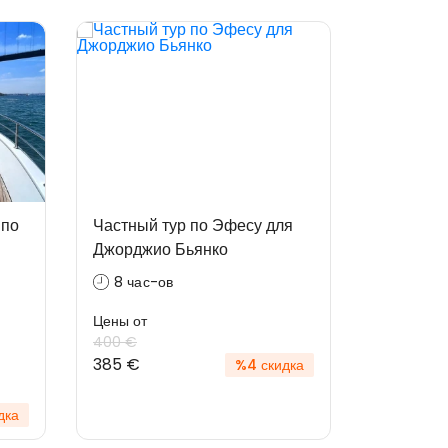
 по
Частный тур по Эфесу для
Джорджио Бьянко
8 час-ов
Цены от
400 €
385 €
%4 скидка
дка