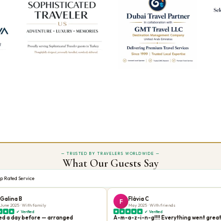
колоннами является одним из самых атмосферных мест в городе.
луэт Стамбула. Частный вечерний круиз на яхте по Босфору — одно из са
Ортакой и Мост Босфору.
самых важных археологических мест в Средиземноморье. Когда ваше судно 
еловек и месте одного из
Семи чудес древнего мира
— Храма Артемиды.
из порта Кушадасы и отвезут вас прямо в Ефес. Никаких ожиданий, никаких
 Кушадасы:
лся. Пройдите по мраморным улицам, где когда-то ходили римские гражд
у Цельса
, одно из самых фотографируемых древних строений в мире. Ва
этот город две тысячи лет назад.
ад Ефесом. Согласно традиции, здесь Мария провела свои последние годы,
ами со всего мира.
о мира. Сегодня осталась лишь одна колонна, но ваш гид поможет вам пр
 холме, известное своими фруктовыми винами, оливковым маслом и тра
ю по Кушадасы для спокойного обеда с видами на Эгейское море после п