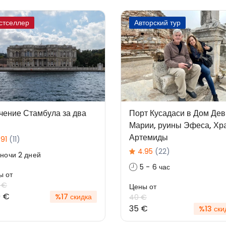
стселлер
Авторский тур
чение Стамбула за два
Порт Кусадаси в Дом Де
Марии, руины Эфеса, Хр
Артемиды
.91
(11)
4.95
(22)
 ночи 2 дней
5 - 6 час
ы от
 €
Цены от
 €
%17 скидка
40 €
35 €
%13 ски