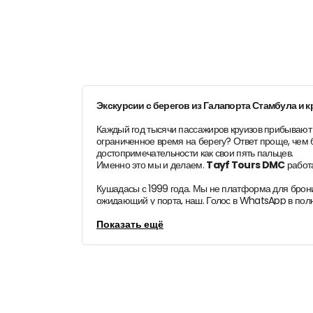
Экскурсии с берегов из Галапорта Стамбула и 
Каждый год тысячи пассажиров круизов прибывают
ограниченное время на берегу? Ответ проще, чем 
достопримечательности как свои пять пальцев.
Именно это мы и делаем.
Tayf Tours DMC
работа
Кушадасы с 1999 года. Мы не платформа для брони
ожидающий у порта, наш. Голос в WhatsApp в полно
Почему стоит забронировать частную экскурси
Показать ещё
Экскурсии от круизных компаний удобны, но они и
вниманием к вам. И если вы отстаете на Гранд-баз
Частная экскурсия на берегу
полностью меняет вп
вашими интересами. Если вы хотите провести больш
туристической карте, ваш гид точно знает, куда вас 