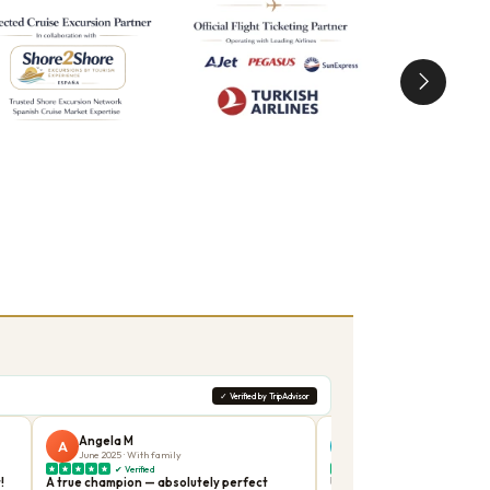
мых популярных дополнений к любой экскурсии по
швартуется в Кушадасы, вы всего в 20 минутах от
 больших групп, никаких торопливых расписаний.
ане. Станьте перед
Великим театром
,
ш лицензированный гид вдохнет жизнь в каждый
 когда Апостол Иоанн привел ее в этот регион.
едставить масштаб храма, который был в четыре
диционными каменными домами. Многие наши гости
осещения Ефеса.