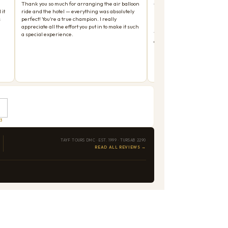
 понимаем. За
26 лет работы экскурсиями на
 на месте или любая другая проблема, ваш маршрут
о гида
,
салонный автобус с кондиционером
,
 платите.
адасы и Каппадокии
. Мы работаем с 1999 года и
тверждают то, что мы всегда верили: лучший способ
3
или напишите на электронную почту
е подтвержденный маршрут в течение 24 часов.