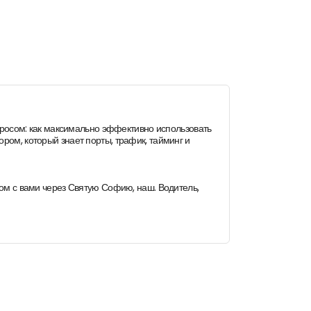
просом: как максимально эффективно использовать
ром, который знает порты, трафик, тайминг и
дом с вами через Святую Софию, наш. Водитель,
руты без гибкости. Более высокие цены с меньшим
ый гид корректирует темп в соответствии с
е добавить местное кафе, которое не находится на