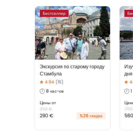
Бестселлер
Бе
Экскурсия по старому городу
Изу
Стамбула
дня
4.94
(16)
4
8 час-ов
1
Цены от
Цен
390 €
700
290 €
580
%26 скидка