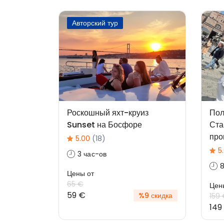
Авторский тур
Роскошный яхт-круиз
Пол
Sunset на Босфоре
Ста
про
5.00
(18)
5
3 час-ов
8
Цены от
65 €
Цен
59 €
%9 скидка
159
149