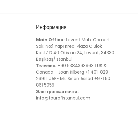
Информация
Main Office:
Levent Mah. Cömert
Sok. No:1 Yapı Kredi Plaza C Blok
Kat:17 D.40 Ofis no:24, Levent, 34330
Beşiktaş/İstanbul
Телефон:
+90 5384393963 I US &
Canada - Joan Kilberg +1 401-829-
2691 I UAE- Mr. Sinan Assad +971 50
861 5955
Электронная почта:
info@tourofistanbul.com