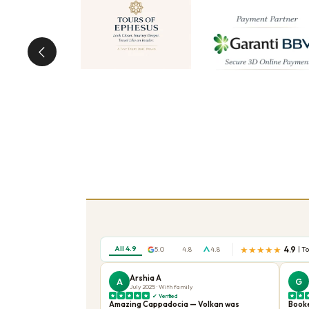
дворца, эта подземная камера с 336 мраморными 
Босфор
отделяет Европу от Азии и определяет си
Стамбулу, с видом на Дворец Долмабахче, Мечеть 
Экскурсии по Кушадасы в Ефес
Kusadasi Cruise Port
— это ворота к одному из 
древнего города
Ефес
, когда-то дома у 250 000 ч
Ваш личный гид и водитель встретят вас у выхода 
Что вы можете увидеть во время экскурсии по
Древний город Ефес
удивительно хорошо сохрани
вмещающим 25 000 зрителей. Увидьте
Библиотек
камень, рассказывая истории о людях, построивших 
Дом Девы Марии
расположен на лесистом холме н
Место признано Ватиканом и посещается паломник
Храм Артемиды
был одним из Семи чудес древнег
раза больше Парфенона в Афинах.
Деревня Сириндже
— очаровательное селение на
предпочитают добавить Сириндже в свою экскурси
Гарантированное возвращение на ваш корабль