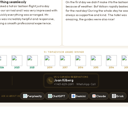
иза, заказывающего независимую экскурсию на берегу. Мы это прекрасно
удна.
на в течение всего дня. Если возникнет непредвиденный трафик, задержка
что вы вернётесь в порт с комфортным запасом времени.
рансфер от и до круизного порта
,
лицензированного англоговорящег
ую координацию с расписанием вашего судна
.
вляем скрытые доплаты. Цена, которую вы видите, — это цена, которую вы
ратором туров TURSAB (№: 2290) с местными офисами в
Стамбуле, Куш
от TripAdvisor с 2013 года
. Более 500 проверенных отзывов гостей под
дой на месте, а не безликой платформой для бронирования.
егу?
Отправьте нам сообщение в WhatsApp по номеру
+90 538 439 39 6
ние вашего судна, дату порта и количестве человек в группе. Вы получит