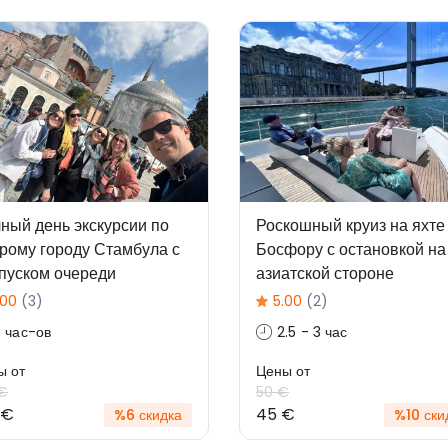
ный день экскурсии по
Роскошный круиз на яхте
рому городу Стамбула с
Босфору с остановкой на
пуском очереди
азиатской стороне
.00
(3)
5.00
(2)
 час-ов
2.5 - 3 час
ы от
Цены от
 €
50 €
 €
45 €
%6 скидка
%10 ски