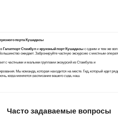
круизного порта Кушадасы
 в
Галатпорт Стамбул
и
круизный порт Кушадасы
с одним и тем же во
большинство ожидает. Забронируйте частную экскурсию с местным операто
ет с частными и малыми группами экскурсий из Стамбула и
рования. Мы команда, которая находится на месте. Гид, который идет ря
чь, когда меняется расписание вашего суда, наш.
ю вместо экскурсии от круизной компании?
меют свои недостатки. Группы по 40-60 пассажиров. Фиксированные марш
аре, группа продолжает движение без вас.
ечатления. Вы путешествуете только со своей группой. Ваш лицензированн
е времени в Топкапы и пропустить Ипподром, это сделано. Если вы хотит
Часто задаваемые вопросы
повести.