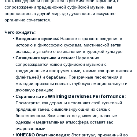
того, как дервиши вращаются в ритмической гармонии, в 
сопровождении традиционной суфийской музыки, вы 
переноситесь в другой мир, где духовность и искусство 
органично сочетаются.
Чего ожидать:
Введение в суфизм:
 Начните с краткого введения в 
историю и философию суфизма, мистической ветви 
ислама, и узнайте о ее значении в турецкой культуре.
Священная музыка и пение:
 Церемония 
сопровождается живой суфийской музыкой с 
традиционными инструментами, такими как тростниковая 
флейта.
ней
) и барабаны. Призрачные песнопения и 
мелодии призваны вызвать глубокую эмоциональную и 
духовную реакцию.
Скриншоты из Whirling Dervishes Performance:
Посмотрите, как дервиши исполняют свой культовый 
прядящий танец, символизирующий их связь с 
божественным. Замысловатое движение, плавные 
одежды и медитативная атмосфера оставят вас 
очарованными.
ЮНЕСКО Опыт наследия:
 Этот ритуал, признанный во 