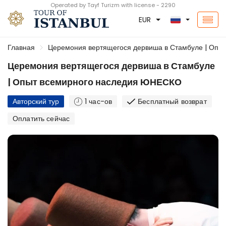
Operated by Tayf Turizm with license - 2290
EUR
Главная
Церемония вертящегося дервиша в Стамбуле | Оп
Церемония вертящегося дервиша в Стамбуле
| Опыт всемирного наследия ЮНЕСКО
Авторский тур
1 час-ов
Бесплатный возврат
Оплатить сейчас