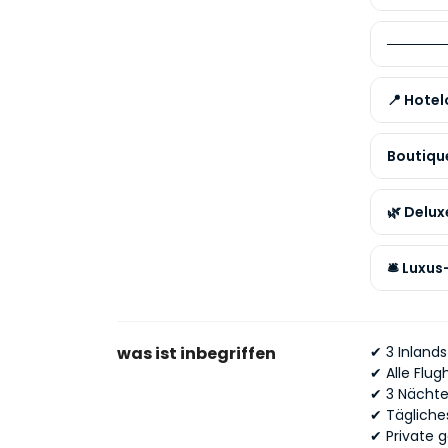
──────
📍 Hotel
Boutiqu
🌿 Delu
🛎️ Lux
was ist inbegriffen
✔ 3 Inland
✔
Alle Flug
✔
3 Nächte
✔
Tägliche
✔
Private