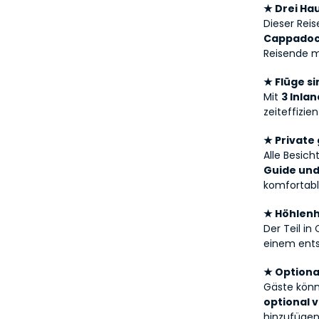
★ Drei Hau
Dieser Reis
Cappadoc
Reisende mi
★ Flüge si
Mit 
3 Inla
zeiteffizie
★ Private
Alle Besich
Guide und
komfortabl
★ Höhlenh
Der Teil i
einem ent
★ Optiona
optional 
hinzufügen