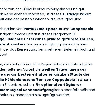
ehr von der Türkei in einer reibungslosen und gut 
en Reise erleben möchten, ist dieses 
4-tägige Paket 
bul
 eine der besten Optionen, die verfügbar sind.
mbination von 
Pamukkale
, 
Ephesus
 und 
Cappadocia
einzigen Strecke umfasst dieses Programm 
3 
üge
, 
3 Nächte Unterkunft
, 
private geführte Touren
, 
hafentransfers
 und einen sorgfältig abgestimmten 
uf, der das Reisen zwischen mehreren Zielen einfach und 
acht.
de, die mehr als nur eine Region sehen möchten, bietet 
den seltenen Vorteil, die 
weißen Travertinen der 
ne der am besten erhaltenen antiken Städte der 
die Höhlenlandschaften von Cappadocia
 in einem 
 Erlebnis zu sehen. Ein 
optional verfügbarer 
allonflug bei Sonnenaufgang
 kann ebenfalls während 
halts in Cappadocia hinzugefügt werden.
───────────────