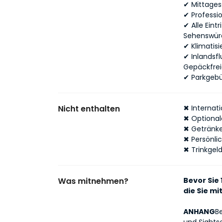
✔
Mittages
✔
Professio
✔
Alle Ein
Sehenswür
✔
Klimatis
✔
Inlandsf
Gepäckfre
✔
Parkgeb
Nicht enthalten
✖ Internat
✖ Optional
✖ Getränke
✖ Persönli
✖ Trinkgeld
Was mitnehmen?
Bevor Sie 
die Sie m
ANHANG
B
und Sights