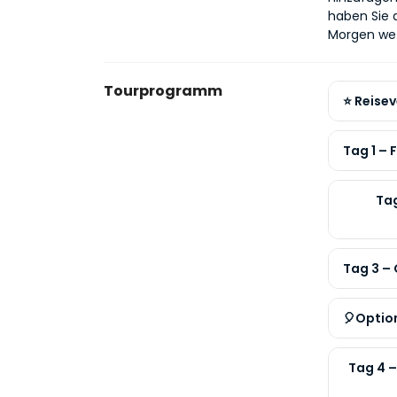
haben Sie a
Morgen wet
Tourprogramm
⭐ Reisev
Tag 1 –
Tag
Tag 3 –
🎈Optio
Tag 4 