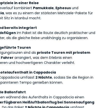
ptziele in einer Reise
everlauf kombiniert 
Pamukkale
, 
Ephesus
 und 
ia
, was es zu einem der stärksten Mehrziele-Pakete für 
t Sitz in Istanbul macht.
nd bereits integriert
ndsflügen
 im Paket ist die Route deutlich praktischer und 
nter, als die gleiche Reise unabhängig zu organisieren.
 geführte Touren
tigungstouren sind als 
private Touren mit privatem 
 Fahrer
 arrangiert, was dem Erlebnis einen 
eren und hochwertigeren Charakter verleiht.
otelaufenthalt in Cappadocia
n Cappadocia umfasst 
2 Nächte
, sodass Sie die Region in 
spannteren Tempo genießen können.
le Ballonfahrt
Gäste können während des Aufenthalts in Cappadocia einen 
verfügbaren Heißluftballonflug bei Sonnenaufgang
. Da das Paket 
2 Nächte in Cappadocia
 umfasst, 