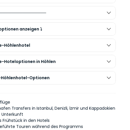
────────────────
optionen anzeigen ⤵️
e-Höhlenhotel
xe-Hoteloptionen in Höhlen
us-Höhlenhotel-Optionen
sflüge
hafen Transfers in Istanbul, Denizli, İzmir und Kappadokien
 Unterkunft
s Frühstück in den Hotels
 geführte Touren während des Programms