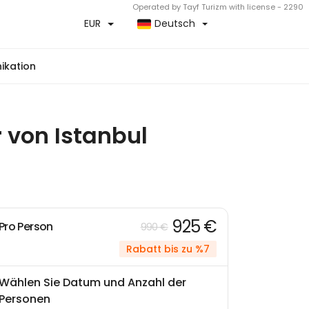
Operated by Tayf Turizm with license - 2290
EUR
Deutsch
kation
 von Istanbul
925 €
Pro Person
990 €
Rabatt bis zu %7
Wählen Sie Datum und Anzahl der
Personen