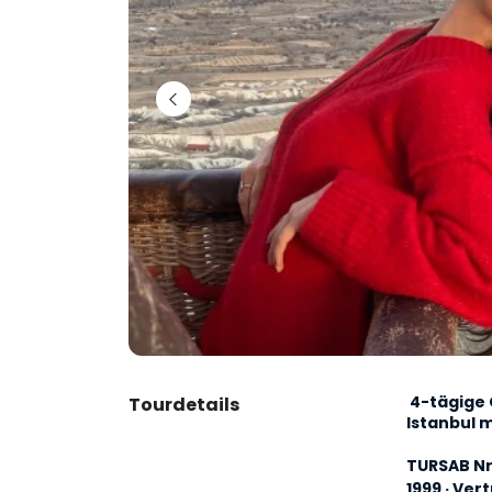
 4-tägige Cappadocia, Pamukkale & Ephesus Tour von 
Tourdetails
Istanbul m
TURSAB Nr.
1999 · Ve