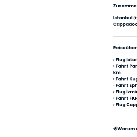
Zusammen
Istanbul ✈
Cappadoci
───────
Reiseüber
› 
Flug Ista
› 
Fahrt Pa
km
› 
Fahrt Ku
› 
Fahrt Ep
› 
Flug İzm
› 
Fahrt Fl
› 
Flug Cap
───────
🌟Warum d