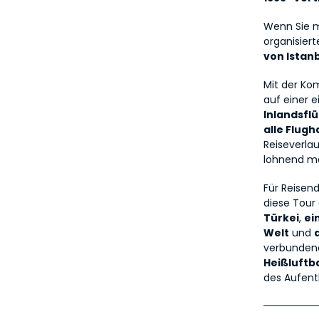
Wenn Sie m
organisiert
von Istan
Mit der Ko
auf einer 
Inlandsfl
alle Flug
Reiseverla
lohnend m
Für Reisen
diese Tour 
Türkei
, 
ei
Welt
 und 
verbundenen
Heißluftb
des Aufent
───────