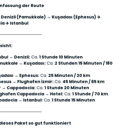
fassung der Route
️ Denizli (Pamukkale) → Kuşadası (Ephesus) ✈️ 
a ✈️ Istanbul
───────────────
sicht:
nbul → Denizli:
 Ca. 
1 Stunde 10 Minuten
mukkale → Kuşadası:
 Ca. 
2 Stunden 15 Minuten / 180 
şadası → Ephesus:
 Ca. 
25 Minuten / 20 km
hesus → Flughafen İzmir:
 Ca. 
45 Minuten / 65 km
ir → Cappadocia:
 Ca. 
1 Stunde 20 Minuten
ughafen Cappadocia → Hotel:
 Ca. 
1 Stunde / 70 km
padocia → Istanbul:
 Ca. 
1 Stunde 15 Minuten
───────────────
ieses Paket so gut funktioniert