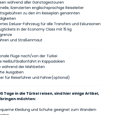
sen während aller Ganztagestouren
nelle, lizenzierten englischsprachige Reiseleiter
trittsgebühren zu den im Reiseplan genannten
digkeiten
iertes Deluxe-Fahrzeug für alle Transfers und Exkursionen
lugtickets in der Economy Class mit 15 kg
igrenze
ühren und Straßenmaut
ionale Flüge nach/von der Türkei
e Heißluftballonfahrt in Kappadokien
 während der Mahlzeiten
che Ausgaben
er für Reiseführer und Fahrer
(optional)
10 Tage in die Türkei reisen, sind hier einige Artikel,
itbringen möchten:
equeme Kleidung und Schuhe geeignet zum Wandern
eeing.