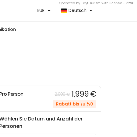
Operated by Tayf Turizm with license - 2290
EUR
Deutsch
kation
1,999 €
Pro Person
2,000 €
Rabatt bis zu %0
Wählen Sie Datum und Anzahl der
Personen