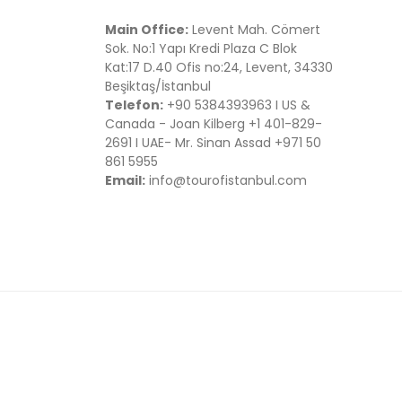
Main Office:
Levent Mah. Cömert
Sok. No:1 Yapı Kredi Plaza C Blok
Kat:17 D.40 Ofis no:24, Levent, 34330
Beşiktaş/İstanbul
Telefon:
+90 5384393963 I US &
Canada - Joan Kilberg +1 401-829-
2691 I UAE- Mr. Sinan Assad +971 50
861 5955
Email:
info@tourofistanbul.com