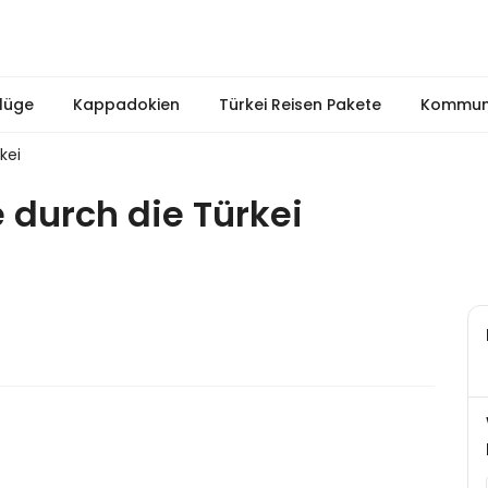
lüge
Kappadokien
Türkei Reisen Pakete
Kommuni
kei
e durch die Türkei