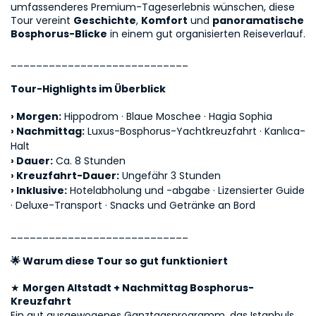
umfassenderes Premium-Tageserlebnis wünschen, diese 
Tour vereint 
Geschichte
, 
Komfort
 und 
panoramatische 
Bosphorus-Blicke
 in einem gut organisierten Reiseverlauf.
____________________________
Tour-Highlights im Überblick
› 
Morgen:
 Hippodrom · Blaue Moschee · Hagia Sophia
› 
Nachmittag:
 Luxus-Bosphorus-Yachtkreuzfahrt · Kanlıca-
Halt
› 
Dauer:
 Ca. 8 Stunden
› 
Kreuzfahrt-Dauer:
 Ungefähr 3 Stunden
› 
Inklusive:
 Hotelabholung und -abgabe · Lizensierter Guide 
· Deluxe-Transport · Snacks und Getränke an Bord
____________________________
🌟 Warum diese Tour so gut funktioniert
★ 
Morgen Altstadt + Nachmittag Bosphorus-
Kreuzfahrt
Ein gut ausgewogenes Ganztagsprogramm, das Istanbuls 