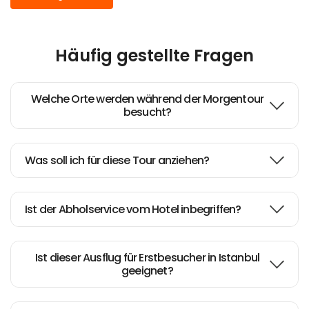
Great sunset experience
Häufig gestellte Fragen
Recomendable paseo en yate
por el Bósforo
Welche Orte werden während der Morgentour
besucht?
Istanbul cruise on Bosphrorus
Was soll ich für diese Tour anziehen?
Nice leisurely paced tour of
Bosphorus
Ist der Abholservice vom Hotel inbegriffen?
Ist dieser Ausflug für Erstbesucher in Istanbul
geeignet?