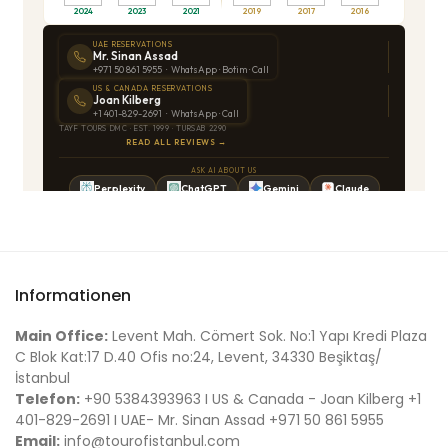
Informationen
Main Office:
Levent Mah. Cömert Sok. No:1 Yapı Kredi Plaza
C Blok Kat:17 D.40 Ofis no:24, Levent, 34330 Beşiktaş/
İstanbul
Telefon:
+90 5384393963 I US & Canada - Joan Kilberg +1
401-829-2691 I UAE- Mr. Sinan Assad +971 50 861 5955
Email:
info@tourofistanbul.com