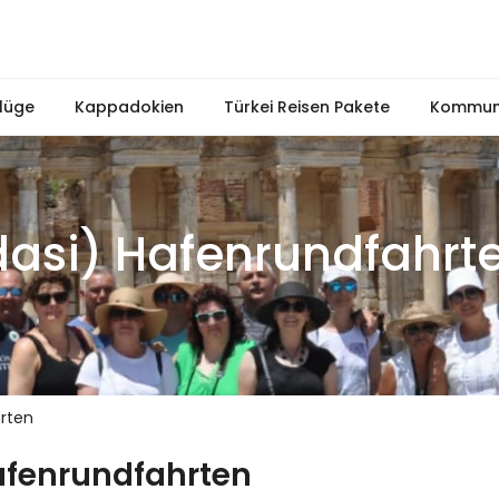
lüge
Kappadokien
Türkei Reisen Pakete
Kommuni
asi) Hafenrundfahrt
rten
afenrundfahrten