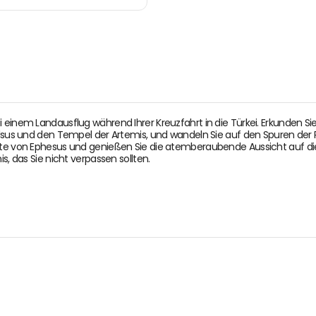
 einem Landausflug während Ihrer Kreuzfahrt in die Türkei. Erkunden Si
Celsus und den Tempel der Artemis, und wandeln Sie auf den Spuren der
hte von Ephesus und genießen Sie die atemberaubende Aussicht auf die
s, das Sie nicht verpassen sollten.