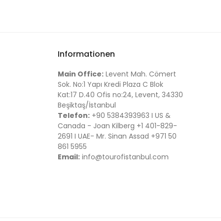
Informationen
Main Office:
Levent Mah. Cömert
Sok. No:1 Yapı Kredi Plaza C Blok
Kat:17 D.40 Ofis no:24, Levent, 34330
Beşiktaş/İstanbul
Telefon:
+90 5384393963 I US &
Canada - Joan Kilberg +1 401-829-
2691 I UAE- Mr. Sinan Assad +971 50
861 5955
Email:
info@tourofistanbul.com