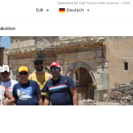
Operated by Tayf Turizm with license - 2290
EUR
Deutsch
kation
en