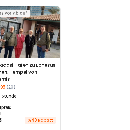
rz vor Ablauf
adasi Hafen zu Ephesus
nen, Tempel von
emis
.95
(20)
4 Stunde
tpreis
€
€
%40 Rabatt