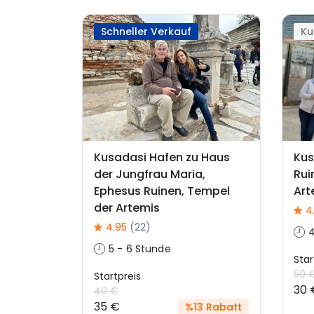
Schneller Verkauf
Ku
Kusadasi Hafen zu Haus
Kus
der Jungfrau Maria,
Rui
Ephesus Ruinen, Tempel
Art
der Artemis
4
4.95
(22)
5 - 6 Stunde
Star
50 
Startpreis
30 
40 €
35 €
%13 Rabatt