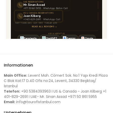
Informationen
Main Office:
Levent Mah. Cömert Sok. No:1 Yapı Kredi Plaza
C Blok Kat:17 D.40 Ofis no:24, Levent, 34330 Beşiktaş/
İstanbul
Telefon:
+90 5384393963 I US & Canada - Joan Kilberg +1
401-829-2691 I UAE- Mr. Sinan Assad +971 50 861 5955
Email:
info@tourofistanbul.com
Unternehmen