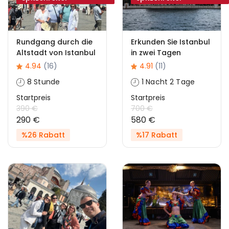
Rundgang durch die
Erkunden Sie Istanbul
Altstadt von Istanbul
in zwei Tagen
4.94
(16)
4.91
(11)
8 Stunde
1 Nacht 2 Tage
Startpreis
Startpreis
390 €
700 €
290 €
580 €
%26 Rabatt
%17 Rabatt