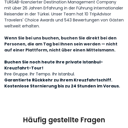
Istanbul and Cappadocia
TURSAB-lizenzierter Destination Management Company
mit über 26 Jahren Erfahrung in der Führung internationaler
Reisender in der Türkei. Unser Team hat 10 TripAdvisor
Travelers' Choice Awards und 543 Bewertungen von Gästen
Excellent job and hassle free
weltweit erhalten.
balloon ride
Wenn Sie bei uns buchen, buchen Sie direkt bei den
Personen, die am Tag bei Ihnen sein werden — nicht
Mark D.
auf einer Plattform, nicht über einen Mittelsmann.
Buchen Sie noch heute Ihre private Istanbul-
Kreuzfahrt-Tour!
Emily M.
Ihre Gruppe. Ihr Tempo. Ihr Istanbul.
Garantierte Rückkehr zu Ihrem Kreuzfahrtschiff.
Kostenlose Stornierung bis zu 24 Stunden im Voraus.
Jennifer W.
David R.
Häufig gestellte Fragen