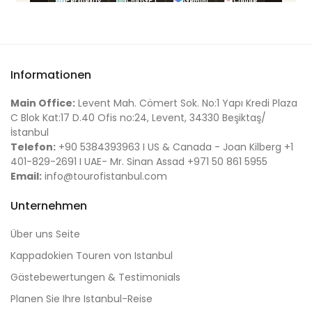
Informationen
Main Office:
Levent Mah. Cömert Sok. No:1 Yapı Kredi Plaza
C Blok Kat:17 D.40 Ofis no:24, Levent, 34330 Beşiktaş/
İstanbul
Telefon:
+90 5384393963 I US & Canada - Joan Kilberg +1
401-829-2691 I UAE- Mr. Sinan Assad +971 50 861 5955
Email:
info@tourofistanbul.com
Unternehmen
Über uns Seite
Kappadokien Touren von Istanbul
Gästebewertungen & Testimonials
Planen Sie Ihre Istanbul-Reise