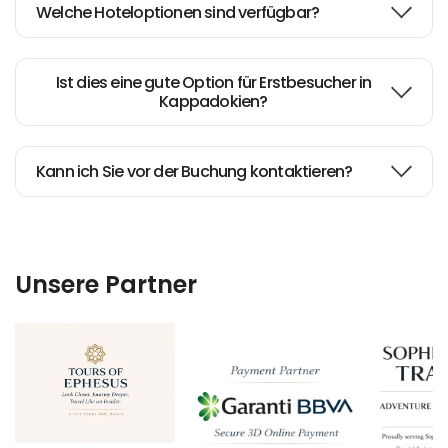
Excellent job and hassle free
Welche Hoteloptionen sind verfügbar?
balloon ride
Ist dies eine gute Option für Erstbesucher in
Kappadokien?
Cappadocia Tour
Kann ich Sie vor der Buchung kontaktieren?
Maria B
Efi K
Unsere Partner
Mª DE LA PALMA E
Priscilla W