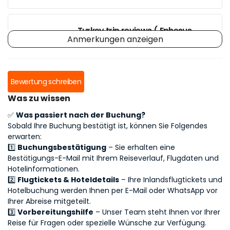
Turkey trip reviews ( Ephesus,
Anmerkungen anzeigen
Cappadocia) and tips
Highlight of our trip to Turkey
Bewertung schreiben
Was zu wissen
✅
Was passiert nach der Buchung?
Tourofistanbul.com did an
Sobald Ihre Buchung bestätigt ist, können Sie Folgendes
excellent job!
erwarten:
1️⃣
Buchungsbestätigung
– Sie erhalten eine
Bestätigungs-E-Mail mit Ihrem Reiseverlauf, Flugdaten und
Hotelinformationen.
Thumbs up for Volkan!!!
2️⃣
Flugtickets & Hoteldetails
– Ihre Inlandsflugtickets und
Hotelbuchung werden Ihnen per E-Mail oder WhatsApp vor
Ihrer Abreise mitgeteilt.
A great way to visit Cappadocia
3️⃣
Vorbereitungshilfe
– Unser Team steht Ihnen vor Ihrer
with personal attention
Reise für Fragen oder spezielle Wünsche zur Verfügung.