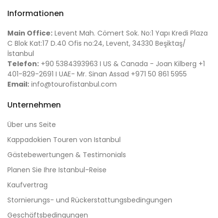
Informationen
Main Office:
Levent Mah. Cömert Sok. No:1 Yapı Kredi Plaza
C Blok Kat:17 D.40 Ofis no:24, Levent, 34330 Beşiktaş/
İstanbul
Telefon:
+90 5384393963 I US & Canada - Joan Kilberg +1
401-829-2691 I UAE- Mr. Sinan Assad +971 50 861 5955
Email:
info@tourofistanbul.com
Unternehmen
Über uns Seite
Kappadokien Touren von Istanbul
Gästebewertungen & Testimonials
Planen Sie Ihre Istanbul-Reise
Kaufvertrag
Stornierungs- und Rückerstattungsbedingungen
Geschäftsbedingungen