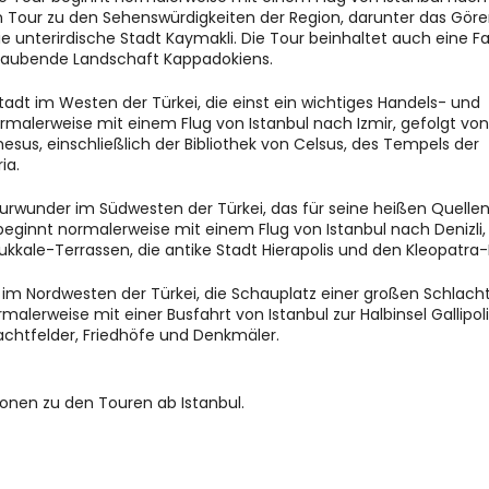
n Tour zu den Sehenswürdigkeiten der Region, darunter das Gör
 unterirdische Stadt Kaymakli. Die Tour beinhaltet auch eine Fah
raubende Landschaft Kappadokiens.
Stadt im Westen der Türkei, die einst ein wichtiges Handels- und 
malerweise mit einem Flug von Istanbul nach Izmir, gefolgt von 
sus, einschließlich der Bibliothek von Celsus, des Tempels der 
ia.
turwunder im Südwesten der Türkei, das für seine heißen Quellen
beginnt normalerweise mit einem Flug von Istanbul nach Denizli, 
kkale-Terrassen, die antike Stadt Hierapolis und den Kleopatra-
sel im Nordwesten der Türkei, die Schauplatz einer großen Schlacht
malerweise mit einer Busfahrt von Istanbul zur Halbinsel Gallipoli,
achtfelder, Friedhöfe und Denkmäler.
tionen zu den Touren ab Istanbul.