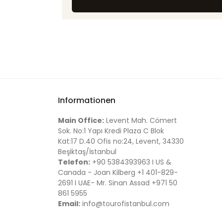
Informationen
Main Office:
Levent Mah. Cömert
Sok. No:1 Yapı Kredi Plaza C Blok
Kat:17 D.40 Ofis no:24, Levent, 34330
Beşiktaş/İstanbul
Telefon:
+90 5384393963 I US &
Canada - Joan Kilberg +1 401-829-
2691 I UAE- Mr. Sinan Assad +971 50
861 5955
Email:
info@tourofistanbul.com