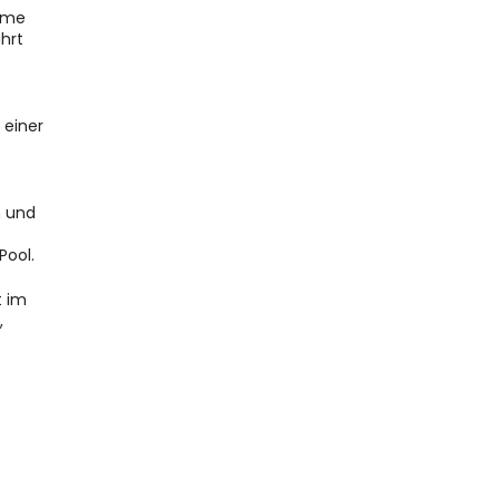
eme 
rt 
einer 
 und 
Pool.
 im 
 