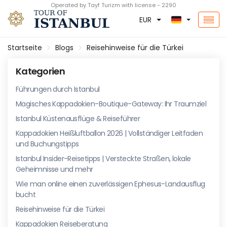
Operated by Tayf Turizm with license - 2290
EUR
Startseite
Blogs
Reisehinweise für die Türkei
Kategorien
Führungen durch Istanbul
Magisches Kappadokien-Boutique-Gateway: Ihr Traumziel
Istanbul Küstenausflüge & Reiseführer
Kappadokien Heißluftballon 2026 | Vollständiger Leitfaden
und Buchungstipps
Istanbul Insider-Reisetipps | Versteckte Straßen, lokale
Geheimnisse und mehr
Wie man online einen zuverlässigen Ephesus-Landausflug
bucht
Reisehinweise für die Türkei
Kappadokien Reiseberatung