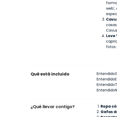
forma
web’, 
espec
Cavus
casas 
Cavus
Love 
capri
fotos
Qué está incluido
Entendido
G
Entendido
E
Entendido
T
Entendido
N
¿Qué llevar contigo?
Ropa c
Gafas d