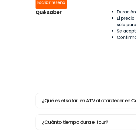
Escribir reseña
Qué saber
Duración
El preci
sólo par
Se acept
Confirma
¿Qué es el safari en ATV al atardecer en
¿Cuánto tiempo dura el tour?