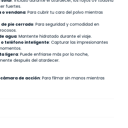
 solar
: Incluso durante el atardecer, los rayos UV todavía
er fuertes.
 o vendana
: Para cubrir tu cara del polvo mientras
 de pie cerrado
: Para seguridad y comodidad en
 rocosos.
 de agua
: Mantente hidratado durante el viaje.
o teléfono inteligente
: Capturar las impresionantes
 momentos.
a ligera
: Puede enfriarse más por la noche,
mente después del atardecer.
 cámara de acción
: Para filmar sin manos mientras