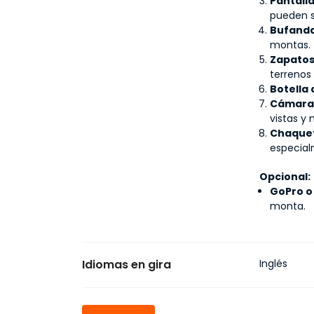
Pantalla
pueden s
Bufanda
montas.
Zapatos
terrenos
Botella
Cámara 
vistas y
Chaquet
especial
Opcional:
GoPro o
monta.
Idiomas en gira
Inglés