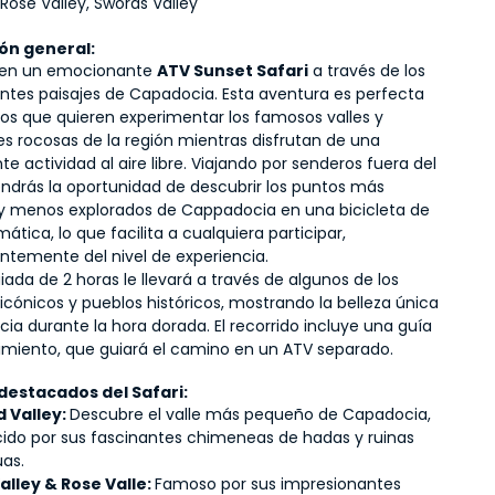
 Rose Valley, Swords Valley
ón general:
en un emocionante 
ATV Sunset Safari
 a través de los 
ntes paisajes de Capadocia. Esta aventura es perfecta 
los que quieren experimentar los famosos valles y 
s rocosas de la región mientras disfrutan de una 
 actividad al aire libre. Viajando por senderos fuera del 
endrás la oportunidad de descubrir los puntos más 
y menos explorados de Cappadocia en una bicicleta de 
tica, lo que facilita a cualquiera participar, 
ntemente del nivel de experiencia.
uiada de 2 horas le llevará a través de algunos de los 
icónicos y pueblos históricos, mostrando la belleza única 
a durante la hora dorada. El recorrido incluye una guía 
miento, que guiará el camino en un ATV separado.
destacados del Safari:
 Valley: 
Descubre el valle más pequeño de Capadocia, 
ido por sus fascinantes chimeneas de hadas y ruinas 
uas.
alley & Rose Valle: 
Famoso por sus impresionantes 