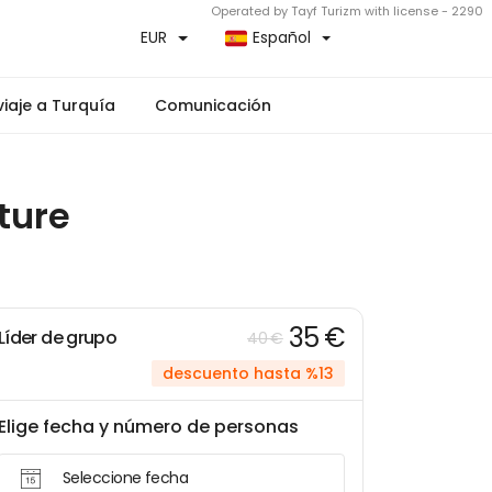
Operated by Tayf Turizm with license - 2290
EUR
Español
iaje a Turquía
Comunicación
ture
35 €
Líder de grupo
40 €
descuento hasta %13
Elige fecha y número de personas
Seleccione fecha