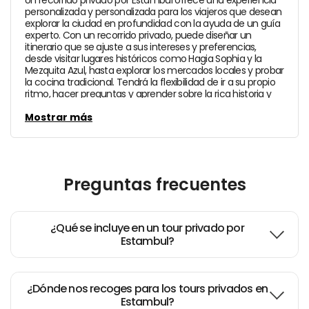
Un recorrido privado por Estambul ofrece una experiencia
personalizada y personalizada para los viajeros que desean
explorar la ciudad en profundidad con la ayuda de un guía
experto. Con un recorrido privado, puede diseñar un
itinerario que se ajuste a sus intereses y preferencias,
desde visitar lugares históricos como Hagia Sophia y la
Mezquita Azul, hasta explorar los mercados locales y probar
la cocina tradicional. Tendrá la flexibilidad de ir a su propio
ritmo, hacer preguntas y aprender sobre la rica historia y
cultura de la ciudad desde una perspectiva local. Un
recorrido privado por Estambul es una excelente manera
Mostrar más
de aprovechar al máximo su tiempo en esta ciudad
vibrante y fascinante.
Preguntas frecuentes
¿Qué se incluye en un tour privado por
Estambul?
¿Dónde nos recoges para los tours privados en
Estambul?