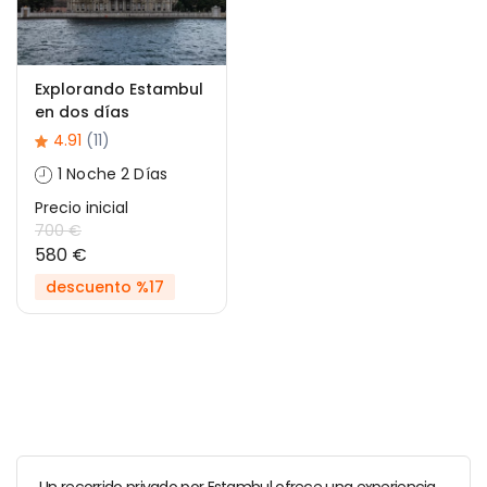
Explorando Estambul
en dos días
4.91
(11)
1 Noche 2 Días
Precio inicial
700 €
580 €
descuento %17