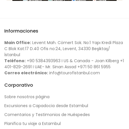
Informaciones
Main Office:
Levent Mah. Cömert Sok. No:1 Yapı Kredi Plaza
C Blok Kat:17 D.40 Ofis no:24, Levent, 34330 Beşiktaş/
İstanbul
Teléfono:
+90 5384393963 I US & Canada - Joan Kilberg +1
401-829-2691 I UAE- Mr. Sinan Assad +971 50 861 5955
Correo electrónico:
info@tourofistanbul.com
Corporativo
Sobre nosotros página
Excursiones a Capadocia desde Estambul
Comentarios y Testimonios de Huéspedes
Planifica tu viaje a Estambul