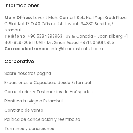
Informaciones
Main Office:
Levent Mah. Cömert Sok. No:1 Yapı Kredi Plaza
C Blok Kat:17 D.40 Ofis no:24, Levent, 34330 Beşiktaş/
İstanbul
Teléfono:
+90 5384393963 I US & Canada - Joan Kilberg +1
401-829-2691 I UAE- Mr. Sinan Assad +971 50 861 5955
Correo electrónico:
info@tourofistanbul.com
Corporativo
Sobre nosotros página
Excursiones a Capadocia desde Estambul
Comentarios y Testimonios de Huéspedes
Planifica tu viaje a Estambul
Contrato de venta
Política de cancelación y reembolso
Términos y condiciones