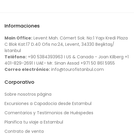
Informaciones
Main Office:
Levent Mah. Cömert Sok. No:1 Yapı Kredi Plaza
C Blok Kat:17 D.40 Ofis no:24, Levent, 34330 Beşiktaş/
İstanbul
Teléfono:
+90 5384393963 I US & Canada - Joan Kilberg +1
401-829-2691 I UAE- Mr. Sinan Assad +971 50 861 5955
Correo electrónico:
info@tourofistanbul.com
Corporativo
Sobre nosotros página
Excursiones a Capadocia desde Estambul
Comentarios y Testimonios de Huéspedes
Planifica tu viaje a Estambul
Contrato de venta