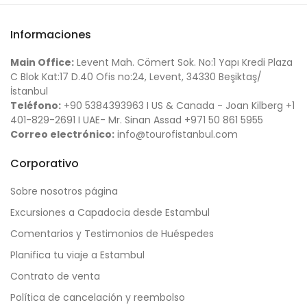
Informaciones
Main Office:
Levent Mah. Cömert Sok. No:1 Yapı Kredi Plaza
C Blok Kat:17 D.40 Ofis no:24, Levent, 34330 Beşiktaş/
İstanbul
Teléfono:
+90 5384393963 I US & Canada - Joan Kilberg +1
401-829-2691 I UAE- Mr. Sinan Assad +971 50 861 5955
Correo electrónico:
info@tourofistanbul.com
Corporativo
Sobre nosotros página
Excursiones a Capadocia desde Estambul
Comentarios y Testimonios de Huéspedes
Planifica tu viaje a Estambul
Contrato de venta
Política de cancelación y reembolso