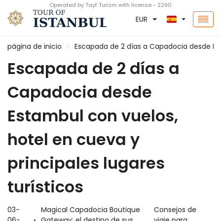
Operated by Tayf Turizm with license - 2290
EUR
página de inicio
Escapada de 2 días a Capadocia desde Esta
Escapada de 2 días a
Capadocia desde
Estambul con vuelos,
hotel en cueva y
principales lugares
turísticos
03-
Magical Capadocia Boutique
Consejos de
06-
Gateway: el destino de sus
viaje para