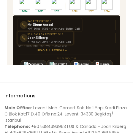
Informations
Main Office:
Levent Mah. Cömert Sok. No:1 Yapı Kredi Plaza
C Blok Kat:17 D.40 Ofis no:24, Levent, 34330 Beşiktaş/
İstanbul
Téléphone:
+90 5384393963 I US & Canada - Joan Kilberg
+1 401-829-2691 I UAE- Mr. Sinan Assad +971 50 861 5955