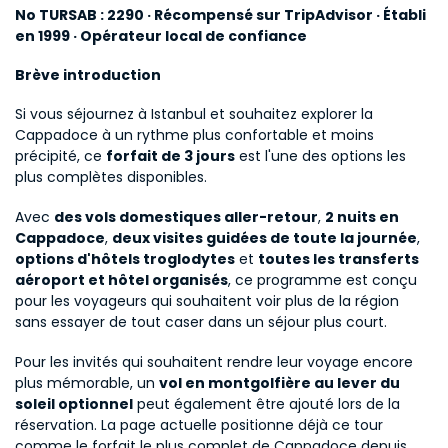
No TURSAB : 2290 · Récompensé sur TripAdvisor · Établi 
en 1999 · Opérateur local de confiance
Brève introduction
Si vous séjournez à Istanbul et souhaitez explorer la 
Cappadoce à un rythme plus confortable et moins 
précipité, ce 
forfait de 3 jours
 est l'une des options les 
plus complètes disponibles.
Avec 
des vols domestiques aller-retour
, 
2 nuits en 
Cappadoce
, 
deux visites guidées de toute la journée
, 
options d'hôtels troglodytes
 et 
toutes les transferts 
aéroport et hôtel organisés
, ce programme est conçu 
pour les voyageurs qui souhaitent voir plus de la région 
sans essayer de tout caser dans un séjour plus court.
Pour les invités qui souhaitent rendre leur voyage encore 
plus mémorable, un 
vol en montgolfière au lever du 
soleil optionnel
 peut également être ajouté lors de la 
réservation. La page actuelle positionne déjà ce tour 
comme le forfait le plus complet de Cappadoce depuis 