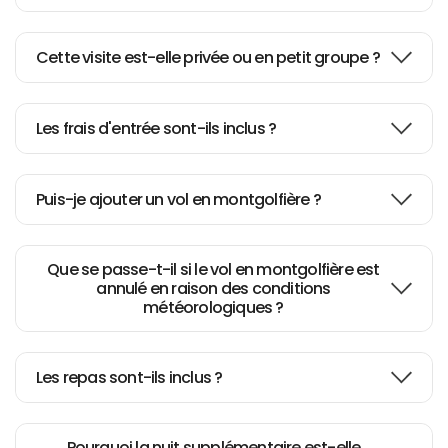
Excellent job coordinating our 3
Cette visite est-elle privée ou en petit groupe ?
day tour in Cappadocia
Les frais d'entrée sont-ils inclus ?
Istanbul and Cappadocia
Puis-je ajouter un vol en montgolfière ?
2-night tour of Cappadocia
Que se passe-t-il si le vol en montgolfière est
annulé en raison des conditions
My Cappadocia trip
météorologiques ?
Thanks to Gokhan & Mehmet
Les repas sont-ils inclus ?
Pourquoi la nuit supplémentaire est-elle