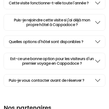
Cette visite fonctionne-t-elle toute l'année ?
What an amazing experience.
Puis-je rejoindre cette visite si j'ai déjà mon
propre hôtel à Cappadoce ?
Excellent job and hassle free
balloon ride
Quelles options d'hôtel sont disponibles ?
Cappadocia Tour
Est-ce une bonne option pour les visiteurs d'un
premier voyage en Cappadoce ?
Maria B
Puis-je vous contacter avant de réserver ?
Efi K
Nos partenaires