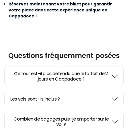
relaxing
Réservez maintenant votre billet pour garantir
votre place dans cette expérience unique en
Cappadoce !
Everything promised was
received.
Big thank you...
Questions fréquemment posées
Hot air Balloon in Cappadocia
Ce tour est-il plus détendu que le forfait de 2
jours en Cappadoce ?
Wonderful tour - would do it
Les vols sont-ils inclus ?
again!
Combien de bagages puis-je emporter sur le
Outstanding company
vol ?