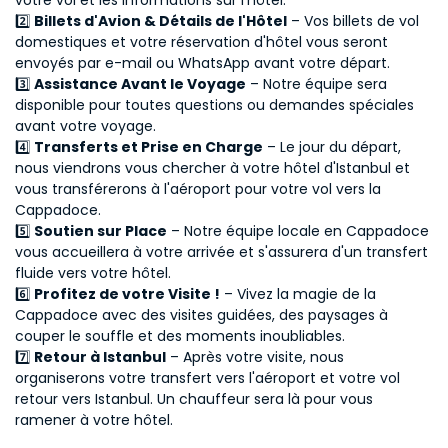
votre vol et les informations sur l'hôtel.
Thumbs up for Volkan!!!
2️⃣
Billets d'Avion & Détails de l'Hôtel
– Vos billets de vol
domestiques et votre réservation d'hôtel vous seront
envoyés par e-mail ou WhatsApp avant votre départ.
A great way to visit Cappadocia
3️⃣
Assistance Avant le Voyage
– Notre équipe sera
with personal attention
disponible pour toutes questions ou demandes spéciales
avant votre voyage.
4️⃣
Transferts et Prise en Charge
– Le jour du départ,
nous viendrons vous chercher à votre hôtel d'Istanbul et
Simply the best!
vous transférerons à l'aéroport pour votre vol vers la
Cappadoce.
5️⃣
Soutien sur Place
– Notre équipe locale en Cappadoce
Amazing experience
vous accueillera à votre arrivée et s'assurera d'un transfert
fluide vers votre hôtel.
6️⃣
Profitez de votre Visite !
– Vivez la magie de la
Cappadoce avec des visites guidées, des paysages à
Easy and Clear
couper le souffle et des moments inoubliables.
7️⃣
Retour à Istanbul
– Après votre visite, nous
organiserons votre transfert vers l'aéroport et votre vol
retour vers Istanbul. Un chauffeur sera là pour vous
Tour of Istanbul made our
ramener à votre hôtel.
vacation very pleasant and