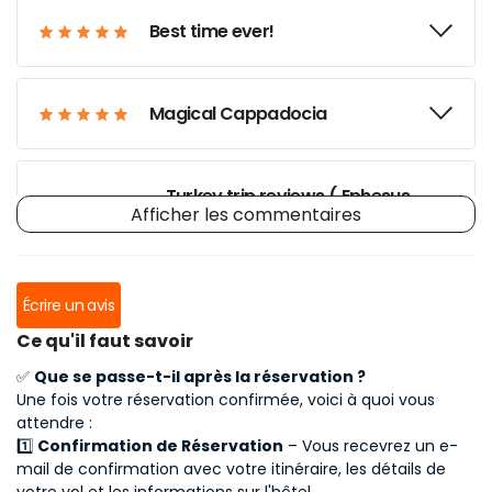
Best time ever!
Magical Cappadocia
Turkey trip reviews ( Ephesus,
Afficher les commentaires
Cappadocia) and tips
Highlight of our trip to Turkey
Écrire un avis
Ce qu'il faut savoir
✅
Que se passe-t-il après la réservation ?
Tourofistanbul.com did an
Une fois votre réservation confirmée, voici à quoi vous
excellent job!
attendre :
1️⃣
Confirmation de Réservation
– Vous recevrez un e-
mail de confirmation avec votre itinéraire, les détails de