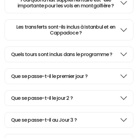
Awesome!!
importante pour les vols en montgolfière ?
3 days Cappadocia tour
Les transferts sont-ils inclus à Istanbul et en
Cappadoce ?
Great guides and a great trip
Quels tours sont inclus dans le programme ?
Exceptional Service! Highly
Que se passe-t-il le premier jour ?
recommended.
Que se passe-t-il le jour 2 ?
Everything went smoothly.
Que se passe-t-il au Jour 3 ?
Incredible Cappadocia in two full
days