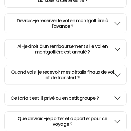
du soleil à cette visite ?
relaxing
Devrais-je réserver le vol en montgolfière à
Everything promised was
l'avance ?
received.
Ai-je droit à un remboursement si le vol en
Big thank you...
montgolfière est annulé ?
Quand vais-je recevoir mes détails finaux de vol
Wonderful tour - would do it
et de transfert ?
again!
Ce forfait est-il privé ou en petit groupe ?
Excellent job coordinating our 3
day tour in Cappadocia
Que devrais-je porter et apporter pour ce
voyage ?