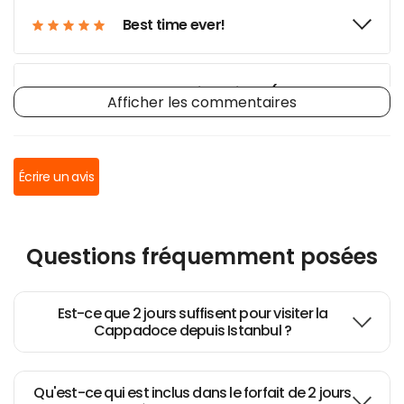
Best time ever!
Turkey trip reviews ( Ephesus,
Afficher les commentaires
Cappadocia) and tips
Écrire un avis
Great great tour! Capaddocia
Cappadocia one full day two
Questions fréquemment posées
nights
Est-ce que 2 jours suffisent pour visiter la
Cappadoce depuis Istanbul ?
Highlight of our trip to Turkey
Qu'est-ce qui est inclus dans le forfait de 2 jours