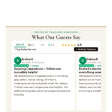
Exceptional Service! Highly
recommended.
Incredible Cappadocia in two full
days
What an amazing experience.
Cappadocia Tour
Maria B
Efi K