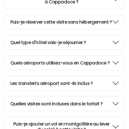
Thumbs up for Volkan!!!
à Cappadoce ?
Puis-je réserver cette visite sans hébergement ?
A great way to visit Cappadocia
with personal attention
Quel type d'hôtel vais-je séjourner ?
Simply the best!
Quels aéroports utilisez-vous en Cappadoce ?
Amazing experience
Les transferts aéroport sont-ils inclus ?
Easy and Clear
Quelles visites sont incluses dans le forfait ?
Tour of Istanbul made our
vacation very pleasant and
Puis-je ajouter un vol en montgolfière au lever