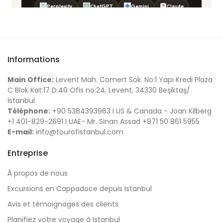
Informations
Main Office:
Levent Mah. Cömert Sok. No:1 Yapı Kredi Plaza
C Blok Kat:17 D.40 Ofis no:24, Levent, 34330 Beşiktaş/
İstanbul
Téléphone:
+90 5384393963 I US & Canada - Joan Kilberg
+1 401-829-2691 I UAE- Mr. Sinan Assad +971 50 861 5955
E-mail:
info@tourofistanbul.com
Entreprise
À propos de nous
Excursions en Cappadoce depuis Istanbul
Avis et témoignages des clients
Planifiez votre voyage à Istanbul