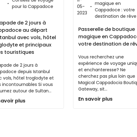
Conseils de voyage
11-
magique en
pour la Cappadoce
05-
6
Cappadoce : votre
2023
destination de rêve
apade de 2 jours à
Passerelle de boutique
ppadoce au départ
magique en Cappadoce
stanbul avec vols, hôtel
votre destination de rê
glodyte et principaux
es touristiques
Vous recherchez une
expérience de voyage uni
pade de 2 jours à
et enchanteresse? Ne
padoce depuis Istanbul
cherchez pas plus loin que
 vols, hôtel troglodyte et
Magical Cappadocia Bouti
s incontournables Si vous
Gateway, sit...
urnez autour de Sultan...
En savoir plus
savoir plus