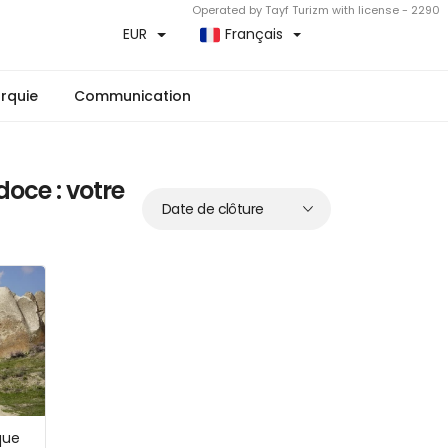
Operated by Tayf Turizm with license - 2290
EUR
Français
urquie
Communication
oce : votre
que