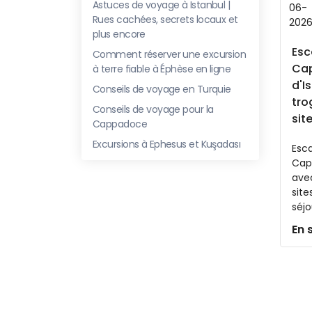
Astuces de voyage à Istanbul |
06-
Rues cachées, secrets locaux et
202
plus encore
Esc
Comment réserver une excursion
Ca
à terre fiable à Éphèse en ligne
d'I
Conseils de voyage en Turquie
tro
Conseils de voyage pour la
sit
Cappadoce
Excursions à Ephesus et Kuşadası
Esca
Cap
avec
site
séjo
En 