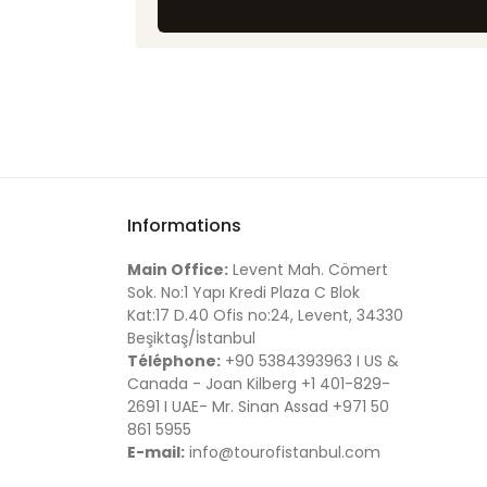
Informations
Main Office:
Levent Mah. Cömert
Sok. No:1 Yapı Kredi Plaza C Blok
Kat:17 D.40 Ofis no:24, Levent, 34330
Beşiktaş/İstanbul
Téléphone:
+90 5384393963 I US &
Canada - Joan Kilberg +1 401-829-
2691 I UAE- Mr. Sinan Assad +971 50
861 5955
E-mail:
info@tourofistanbul.com